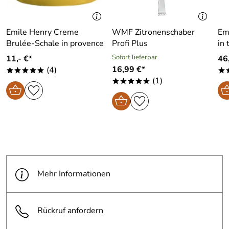
Emile Henry Creme
WMF Zitronenschaber
Em
Brulée-Schale in provence
Profi Plus
in 
Sofort lieferbar
11,- €*
46
16,99 €*
(4)
*****
*
(1)
*****
Mehr Informationen
Rückruf anfordern