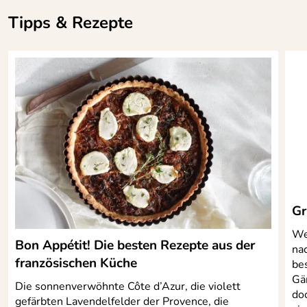
Wärmeverteilung
Tipps & Rezepte
schnittfest
leicht zu reinigen
Gr
We
Bon Appétit! Die besten Rezepte aus der
na
französischen Küche
bes
Gär
Die sonnenverwöhnte Côte d’Azur, die violett
do
gefärbten Lavendelfelder der Provence, die