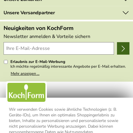
Mehrwertsteuerfrei
Neu
Retourenportal
Unsere Versandpartner
Angebote
FAQs
Made in Germany
Neuigkeiten von KochForm
Lieferbedingungen
Themen
Newsletter anmelden & Vorteile sichern
Delivery Terms
Wir über uns
Kundenlogin
Presse
Erlaubnis zur E-Mail-Werbung
Ich möchte regelmäßig interessante Angebote per E-Mail erhalten.
Meine E-Mail-Adresse wird nicht an andere Unternehmen
Mehr anzeigen ...
weitergegeben. Zu statistischen Zwecken wird in anonymer Form
ausgewertet, welche Links im Newsletter geklickt werden. Dabei ist
nicht erkennbar, welche konkrete Person geklickt hat. Diese
Einwilligung zur Nutzung meiner E-Mail- Adresse für Werbezwecke
kann ich jederzeit mit Wirkung für die Zukunft widerrufen, indem ich
den Link "Abmelden" am Ende des Newsletters anklicke oder die
Option Newsletter im Mitgliederbereich deaktiviere. Die
Datenschutzerklärung
habe ich zur Kenntnis genommen.
Wir verwenden Cookies sowie ähnliche Technologien (z. B.
Geräte-IDs), um Ihnen ein optimales Shoppingerlebnis zu
bieten, Inhalte zu personalisieren und personalisierte sowie
Impressum
Datenschutzerklärung
AGB
nicht personalisierte Werbung anzuzeigen. Dabei können
personenbezogene Daten wie Nutzungsdaten,