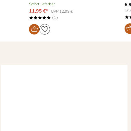
Sofort lieferbar
6,
Gru
11,95 €*
UVP 12,99 €
(1)
*
*****