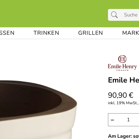
ESSEN
TRINKEN
GRILLEN
MARK
Emile He
90,90 €
inkl. 19% MwSt., 
−
Am Lager: sof