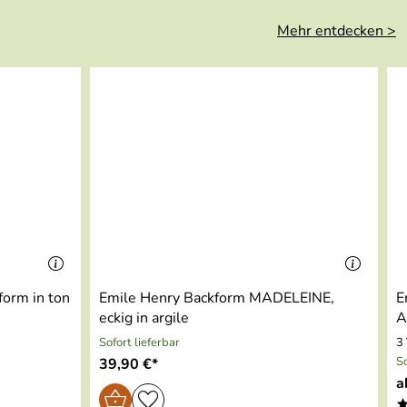
Mehr entdecken >
form in ton
Emile Henry Backform MADELEINE,
E
eckig in argile
A
Sofort lieferbar
3
So
39,90 €*
a