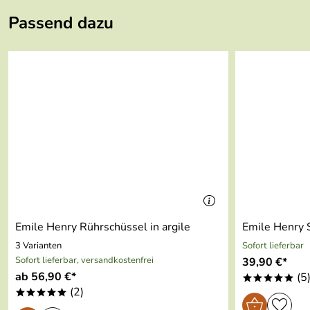
Dokumente zum Download:
Länge:
16 cm
Passend dazu
Emile Henry Garantieerklärung (57kB)
Breite:
16 cm
Höhe:
9,5 cm
Innenmaße: 14,5 x 14,5 x 9 cm
Füllmenge:
0,95 l
Made in:
France
inkl. Stößel
raue Innenseite und rauer Stößelkopf
Emile Henry Rührschüssel in argile
Emile Henry S
3 Varianten
Sofort lieferbar
Sofort lieferbar, versandkostenfrei
39,90 €*
ab 56,90 €*
(5
*****
(2)
*****