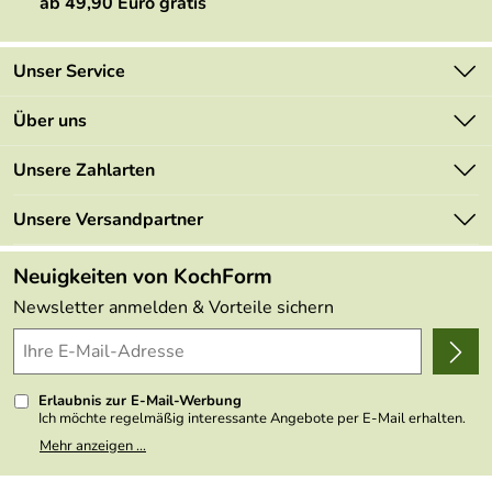
ab 49,90 Euro gratis
Unser Service
Kontakt
Über uns
Newsletter
Marken
Unsere Zahlarten
Mehrwertsteuerfrei
Neu
Retourenportal
Unsere Versandpartner
Angebote
FAQs
Made in Germany
Neuigkeiten von KochForm
Lieferbedingungen
Themen
Newsletter anmelden & Vorteile sichern
Delivery Terms
Wir über uns
Kundenlogin
Presse
Erlaubnis zur E-Mail-Werbung
Ich möchte regelmäßig interessante Angebote per E-Mail erhalten.
Meine E-Mail-Adresse wird nicht an andere Unternehmen
Mehr anzeigen ...
weitergegeben. Zu statistischen Zwecken wird in anonymer Form
ausgewertet, welche Links im Newsletter geklickt werden. Dabei ist
nicht erkennbar, welche konkrete Person geklickt hat. Diese