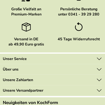
Große Vielfalt an
Persönliche Beratung
Premium-Marken
unter 0341 - 39 29 280
Versand in DE
45 Tage Widerrufsrecht
ab 49,90 Euro gratis
Unser Service
Kontakt
Über uns
Newsletter
Marken
Unsere Zahlarten
Mehrwertsteuerfrei
Neu
Retourenportal
Unsere Versandpartner
Angebote
FAQs
Made in Germany
Neuigkeiten von KochForm