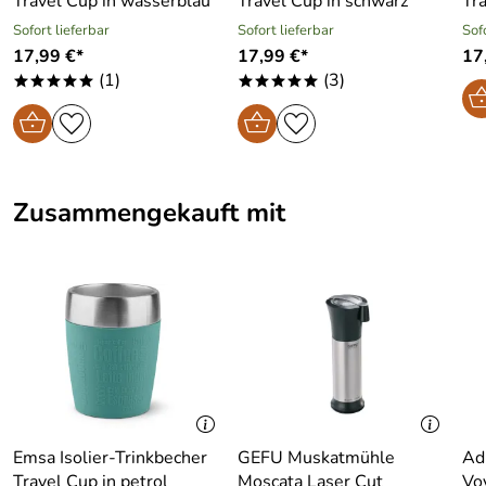
Travel Cup in wasserblau
Travel Cup in schwarz
Tra
Sofort lieferbar
Sofort lieferbar
Sof
17,99 €*
17,99 €*
17
(1)
(3)
*****
*****
Zusammengekauft mit
Emsa Isolier-Trinkbecher
GEFU Muskatmühle
Ad
Travel Cup in petrol
Moscata Laser Cut
Vo