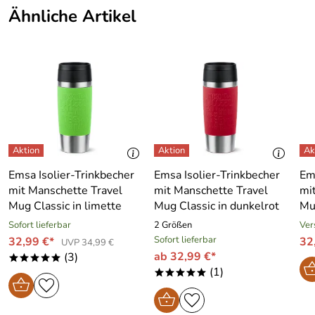
Ähnliche Artikel
Emsa Isolier-Trinkbecher
Emsa Isolier-Trinkbecher
Em
mit Manschette Travel
mit Manschette Travel
mi
Mug Classic in limette
Mug Classic in dunkelrot
Mu
Sofort lieferbar
2 Größen
Ver
Sofort lieferbar
32,99 €*
32
UVP 34,99 €
ab 32,99 €*
(3)
*****
(1)
*****