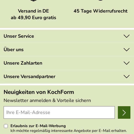
Versand in DE
45 Tage Widerrufsrecht
ab 49,90 Euro gratis
Unser Service
Kontakt
Über uns
Newsletter
Marken
Unsere Zahlarten
Mehrwertsteuerfrei
Neu
Retourenportal
Unsere Versandpartner
Angebote
FAQs
Made in Germany
Neuigkeiten von KochForm
Lieferbedingungen
Themen
Newsletter anmelden & Vorteile sichern
Delivery Terms
Wir über uns
Kundenlogin
Presse
Erlaubnis zur E-Mail-Werbung
Ich möchte regelmäßig interessante Angebote per E-Mail erhalten.