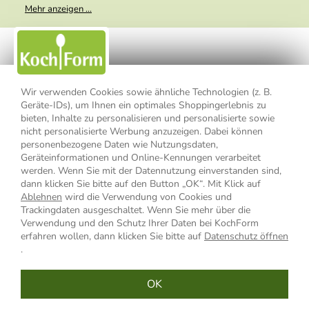
Meine E-Mail-Adresse wird nicht an andere Unternehmen
Mehr anzeigen ...
weitergegeben. Zu statistischen Zwecken wird in anonymer Form
ausgewertet, welche Links im Newsletter geklickt werden. Dabei ist
nicht erkennbar, welche konkrete Person geklickt hat. Diese
Einwilligung zur Nutzung meiner E-Mail- Adresse für Werbezwecke
kann ich jederzeit mit Wirkung für die Zukunft widerrufen, indem ich
den Link "Abmelden" am Ende des Newsletters anklicke oder die
Option Newsletter im Mitgliederbereich deaktiviere. Die
Datenschutzerklärung
habe ich zur Kenntnis genommen.
Wir verwenden Cookies sowie ähnliche Technologien (z. B.
Geräte-IDs), um Ihnen ein optimales Shoppingerlebnis zu
bieten, Inhalte zu personalisieren und personalisierte sowie
Impressum
Datenschutzerklärung
AGB
nicht personalisierte Werbung anzuzeigen. Dabei können
personenbezogene Daten wie Nutzungsdaten,
Widerrufsbelehrung
Widerrufsformular
Geräteinformationen und Online-Kennungen verarbeitet
werden. Wenn Sie mit der Datennutzung einverstanden sind,
Vertrag widerrufen
dann klicken Sie bitte auf den Button „OK“. Mit Klick auf
Ablehnen
wird die Verwendung von Cookies und
Trackingdaten ausgeschaltet. Wenn Sie mehr über die
Verwendung und den Schutz Ihrer Daten bei KochForm
* Alle Preisangaben inkl. MwSt., bis 49,90 € Bestellwert zzgl.
erfahren wollen, dann klicken Sie bitte auf
Datenschutz öffnen
Versandkosten
, ab 49,90 € Bestellwert inkl.
Versandkosten
innerhalb
.
Deutschlands
OK