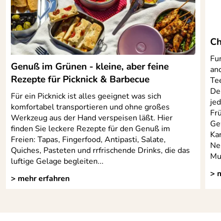
Hersteller: GROUPE SEB WMF CONSUMER GMBH,
WMF Platz 1, 73312 Geislingen, info@emsa.de
Ch
Fun
Genuß im Grünen - kleine, aber feine
and
Rezepte für Picknick & Barbecue
Te
Der
Für ein Picknick ist alles geeignet was sich
je
komfortabel transportieren und ohne großes
Fr
Werkzeug aus der Hand verspeisen läßt. Hier
Ge
finden Sie leckere Rezepte für den Genuß im
Ka
Freien: Tapas, Fingerfood, Antipasti, Salate,
Ne
Quiches, Pasteten und rrfrischende Drinks, die das
Mu
luftige Gelage begleiten...
> 
> mehr erfahren