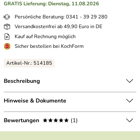
GRATIS
Lieferung: Dienstag, 11.08.2026
Persönliche Beratung: 0341 - 39 29 280
Versandkostenfrei ab 49,90 Euro in DE
Kauf auf Rechnung möglich
Sicher bestellen bei KochForm
Artikel-Nr.:
514185
Beschreibung
Emsa Isolierkanne Plaza in Eis. Die Isolierkanne in
klassischer Form und edler Farbe.
Hinweise & Dokumente
Die Isolierkanne Plaza von Emsa bietet einen
Dokumente zum Download:
Bewertungen
(1)
hochwertigen Glas-Isolierkolben. Neben der hohen
*****
Funktionalität überzeugt die Isolierkanne durch ein
Emsa Garantieerklärung (54kB)
zeitloses Design. Der Quick Tip-Verschluss ermöglicht
5,0
*****