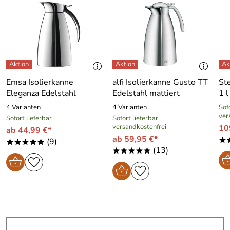
Emsa Isolierkanne
alfi Isolierkanne Gusto TT
St
Eleganza Edelstahl
Edelstahl mattiert
1 l
4 Varianten
4 Varianten
Sofo
ver
Sofort lieferbar
Sofort lieferbar,
versandkostenfrei
10
ab 44,99 €*
ab 59,95 €*
(9)
*
*****
(13)
*****