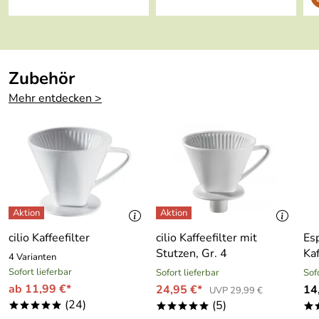
mundgeblasen
Heißhaltung bis zu 20% über der Norm: 12 Std. heiß /
24 Std. kalt
100% dicht
Zubehör
Quick Tip Verschluss für komfortable
Einhandbedienung, portionsgenaues und tropffreies
Mehr entdecken >
Ausgießen
5 Jahre Garantie (PDF)
Hersteller: GROUPE SEB WMF CONSUMER GMBH,
WMF Platz 1, 73312 Geislingen, info@emsa.de
cilio Kaffeefilter
cilio Kaffeefilter mit
Es
Stutzen, Gr. 4
Ka
4 Varianten
Sofort lieferbar
Sofort lieferbar
Sof
ab 11,99 €*
24,95 €*
14
UVP 29,99 €
(24)
(5)
*****
*****
*