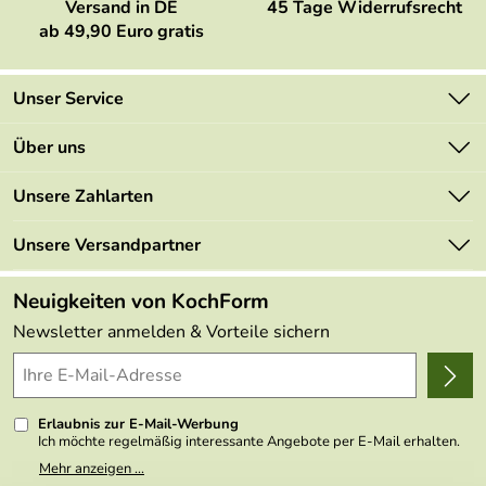
Versand in DE
45 Tage Widerrufsrecht
ab 49,90 Euro gratis
Unser Service
Kontakt
Über uns
Newsletter
Marken
Unsere Zahlarten
Mehrwertsteuerfrei
Neu
Retourenportal
Unsere Versandpartner
Angebote
FAQs
Made in Germany
Neuigkeiten von KochForm
Lieferbedingungen
Themen
Newsletter anmelden & Vorteile sichern
Delivery Terms
Wir über uns
Kundenlogin
Presse
Erlaubnis zur E-Mail-Werbung
Ich möchte regelmäßig interessante Angebote per E-Mail erhalten.
Meine E-Mail-Adresse wird nicht an andere Unternehmen
Mehr anzeigen ...
weitergegeben. Zu statistischen Zwecken wird in anonymer Form