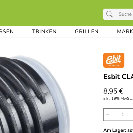
ESSEN
TRINKEN
GRILLEN
MARK
Esbit CL
8,95 €
inkl. 19% MwSt.,
−
Am Lager: sof