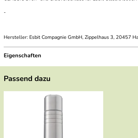
-
Hersteller: Esbit Compagnie GmbH, Zippelhaus 3, 20457 H
Eigenschaften
Serie:
Classic
Passend dazu
Farbe:
Schwarz
Länge:
5,6 cm
Breite:
5,6 cm
Höhe:
5,4 cm
Gewicht:
24 g