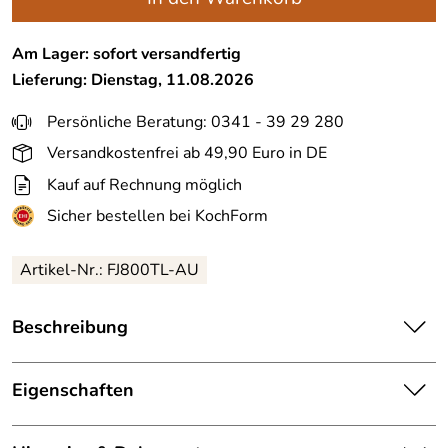
Am Lager: sofort versandfertig
Lieferung: Dienstag, 11.08.2026
Persönliche Beratung: 0341 - 39 29 280
Versandkostenfrei ab 49,90 Euro in DE
Kauf auf Rechnung möglich
Sicher bestellen bei KochForm
Artikel-Nr.: FJ800TL-AU
Beschreibung
Esbit MAJORIS Edelstahl Thermobehälter, 0.8L,
Aubergine
Eigenschaften
Ein neues, zeitgemäßes Design trifft auf bewährte
Serie:
Majoris