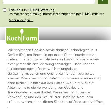
Kundenlogin
Presse
Erlaubnis zur E-Mail-Werbung
Ich möchte regelmäßig interessante Angebote per E-Mail erhalten.
Meine E-Mail-Adresse wird nicht an andere Unternehmen
Mehr anzeigen ...
weitergegeben. Zu statistischen Zwecken wird in anonymer Form
ausgewertet, welche Links im Newsletter geklickt werden. Dabei ist
nicht erkennbar, welche konkrete Person geklickt hat. Diese
Einwilligung zur Nutzung meiner E-Mail- Adresse für Werbezwecke
kann ich jederzeit mit Wirkung für die Zukunft widerrufen, indem ich
den Link "Abmelden" am Ende des Newsletters anklicke oder die
Option Newsletter im Mitgliederbereich deaktiviere. Die
Datenschutzerklärung
habe ich zur Kenntnis genommen.
Wir verwenden Cookies sowie ähnliche Technologien (z. B.
Geräte-IDs), um Ihnen ein optimales Shoppingerlebnis zu
Impressum
Datenschutzerklärung
AGB
bieten, Inhalte zu personalisieren und personalisierte sowie
nicht personalisierte Werbung anzuzeigen. Dabei können
personenbezogene Daten wie Nutzungsdaten,
Widerrufsbelehrung
Widerrufsformular
Geräteinformationen und Online-Kennungen verarbeitet
werden. Wenn Sie mit der Datennutzung einverstanden sind,
Vertrag widerrufen
dann klicken Sie bitte auf den Button „OK“. Mit Klick auf
Ablehnen
wird die Verwendung von Cookies und
Trackingdaten ausgeschaltet. Wenn Sie mehr über die
Verwendung und den Schutz Ihrer Daten bei KochForm
* Alle Preisangaben inkl. MwSt., bis 49,90 € Bestellwert zzgl.
erfahren wollen, dann klicken Sie bitte auf
Datenschutz öffnen
Versandkosten
, ab 49,90 € Bestellwert inkl.
Versandkosten
innerhalb
.
Deutschlands