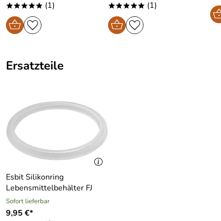
langsam aufdrehen. Nur aufrecht stellen und
(1)
(1)
*****
*****
transportieren. - Kinder fernhalten, wenn der Inhalt heiß
ist.
Ersatzteile
Esbit Silikonring
Lebensmittelbehälter FJ
Sofort lieferbar
9,95 €*