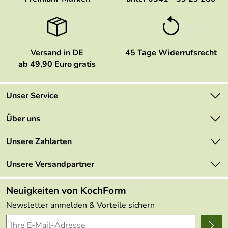
Versand in DE
45 Tage Widerrufsrecht
ab 49,90 Euro gratis
Unser Service
Kontakt
Über uns
Newsletter
Marken
Unsere Zahlarten
Mehrwertsteuerfrei
Neu
Retourenportal
Unsere Versandpartner
Angebote
FAQs
Made in Germany
Neuigkeiten von KochForm
Lieferbedingungen
Themen
Newsletter anmelden & Vorteile sichern
Delivery Terms
Wir über uns