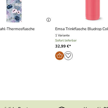
stahl-Thermosflasche
Emsa Trinkflasche Bludrop Col
1 Variante
Sofort lieferbar
32,99 €*
 sowie einfaches Öffnen und Verschließen
inkflaschen der Designlinien Pictor & Sculptor, sowie die „St