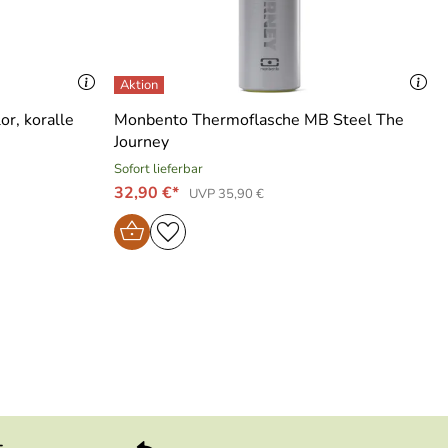
or, koralle
Monbento Thermoflasche MB Steel The
Journey
Sofort lieferbar
32,90 €*
UVP 35,90 €
andard Mouth“ Isolierflaschen der SculptorDesignlinie