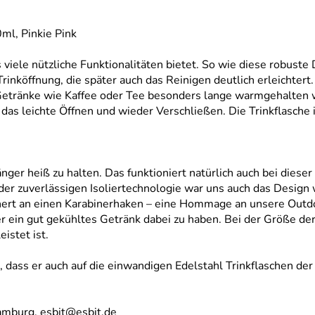
ml, Pinkie Pink
iele nützliche Funktionalitäten bietet. So wie diese robuste D
nköffnung, die später auch das Reinigen deutlich erleichtert.
etränke wie Kaffee oder Tee besonders lange warmgehalten we
as leichte Öffnen und wieder Verschließen. Die Trinkflasche 
ger heiß zu halten. Das funktioniert natürlich auch bei dieser 
r zuverlässigen Isoliertechnologie war uns auch das Design wi
nert an einen Karabinerhaken – eine Hommage an unsere Outdoor
r ein gut gekühltes Getränk dabei zu haben. Bei der Größe der 
istet ist.
 dass er auch auf die einwandigen Edelstahl Trinkflaschen der
amburg, esbit@esbit.de