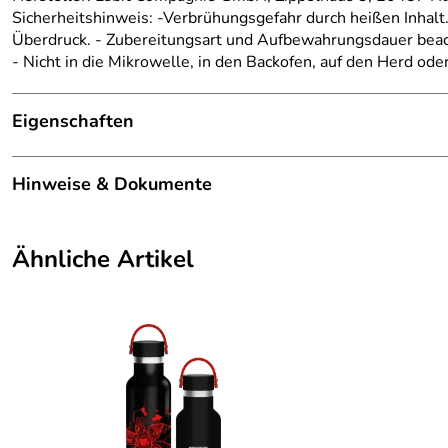
Sicherheitshinweis: -Verbrühungsgefahr durch heißen Inhalt
Überdruck. - Zubereitungsart und Aufbewahrungsdauer beach
- Nicht in die Mikrowelle, in den Backofen, auf den Herd oder
Eigenschaften
Serie:
Pictor
Hinweise & Dokumente
Farbe:
Pinkie Pink
Dokumente zum Download:
Volumen ca.:
0,55 l
Ähnliche Artikel
Bedienungsanleitung (666kB)
Länge:
7,7 cm
Breite:
7,7 cm
Höhe:
22 cm
Gewicht:
334 g