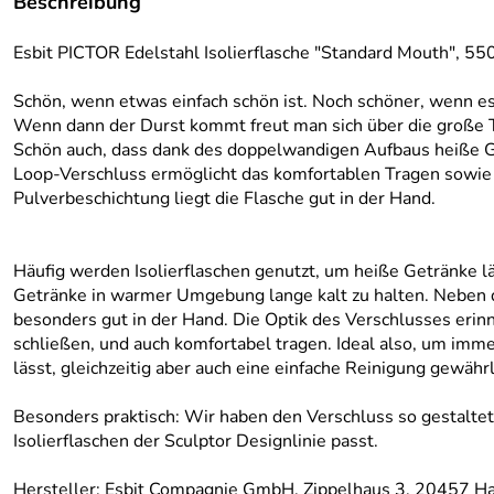
Beschreibung
Esbit PICTOR Edelstahl Isolierflasche "Standard Mouth", 550
Schön, wenn etwas einfach schön ist. Noch schöner, wenn es v
Wenn dann der Durst kommt freut man sich über die große Tri
Schön auch, dass dank des doppelwandigen Aufbaus heiße G
Loop-Verschluss ermöglicht das komfortablen Tragen sowie d
Pulverbeschichtung liegt die Flasche gut in der Hand.
Häufig werden Isolierflaschen genutzt, um heiße Getränke län
Getränke in warmer Umgebung lange kalt zu halten. Neben de
besonders gut in der Hand. Die Optik des Verschlusses erin
schließen, und auch komfortabel tragen. Ideal also, um imme
lässt, gleichzeitig aber auch eine einfache Reinigung gewährle
Besonders praktisch: Wir haben den Verschluss so gestaltet,
Isolierflaschen der Sculptor Designlinie passt.
Hersteller: Esbit Compagnie GmbH, Zippelhaus 3, 20457 H