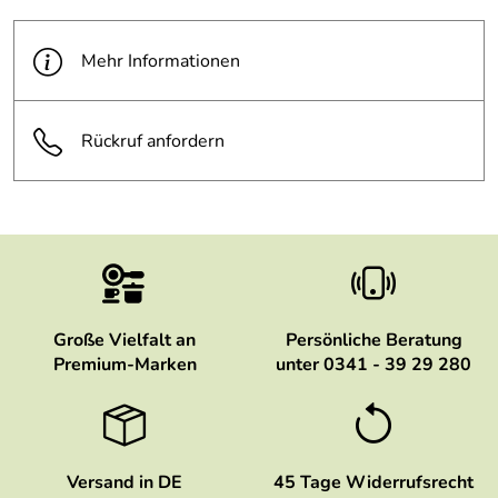
mit kohlensäurehaltigen Getränken befüllen – Gefahr
durch Überdruck. - Zubereitungsart und
Mehr Informationen
Aufbewahrungsdauer beachten, insbesondere bei
Säuglingsnahrung und leicht verderblichen Lebensmitteln.
Gesundheitsgefahr durch Keimbildung. - Nicht in die
Rückruf anfordern
Mikrowelle, in den Backofen, auf den Herd oder auf
offenes Feuer stellen. - Kinder fernhalten, wenn der Inhalt
heiß ist.
Große Vielfalt an
Persönliche Beratung
Premium-Marken
unter 0341 - 39 29 280
Versand in DE
45 Tage Widerrufsrecht