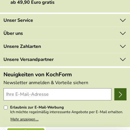
ab 49,90 Euro gratis
Unser Service
Kontakt
Über uns
Newsletter
Marken
Unsere Zahlarten
Mehrwertsteuerfrei
Neu
Retourenportal
Unsere Versandpartner
Angebote
FAQs
Made in Germany
Neuigkeiten von KochForm
Lieferbedingungen
Themen
Newsletter anmelden & Vorteile sichern
Delivery Terms
Wir über uns
Kundenlogin
Presse
Erlaubnis zur E-Mail-Werbung
Ich möchte regelmäßig interessante Angebote per E-Mail erhalten.
Meine E-Mail-Adresse wird nicht an andere Unternehmen
Mehr anzeigen ...
weitergegeben. Zu statistischen Zwecken wird in anonymer Form
ausgewertet, welche Links im Newsletter geklickt werden. Dabei ist
nicht erkennbar, welche konkrete Person geklickt hat. Diese