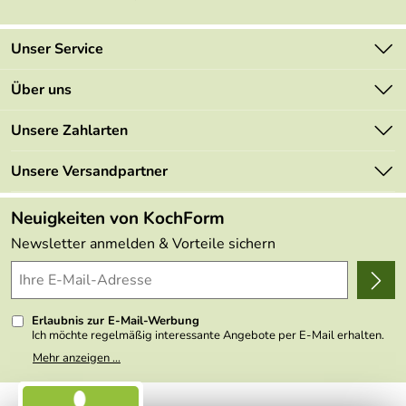
Unser Service
Kontakt
Über uns
Newsletter
Marken
Unsere Zahlarten
Mehrwertsteuerfrei
Neu
Retourenportal
Unsere Versandpartner
Angebote
FAQs
Made in Germany
Neuigkeiten von KochForm
Lieferbedingungen
Themen
Newsletter anmelden & Vorteile sichern
Delivery Terms
Wir über uns
Kundenlogin
Presse
Erlaubnis zur E-Mail-Werbung
Ich möchte regelmäßig interessante Angebote per E-Mail erhalten.
Meine E-Mail-Adresse wird nicht an andere Unternehmen
Mehr anzeigen ...
weitergegeben. Zu statistischen Zwecken wird in anonymer Form
ausgewertet, welche Links im Newsletter geklickt werden. Dabei ist
nicht erkennbar, welche konkrete Person geklickt hat. Diese
Einwilligung zur Nutzung meiner E-Mail- Adresse für Werbezwecke