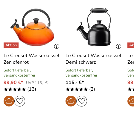
nach dem Kochen erst, wenn er vollständig abgekühlt ist. -
Artikel nicht leer erhitzen. Diese können dadurch
beschädigt werden. - Nur zum Kochen von ungesalzenem
Wasser geeignet. Kochen Sie keine anderen Flüssigkeiten
als Wasser in dem Wasserkocher.
Le Creuset Wasserkessel
Le Creuset Wasserkessel
Le
Zen ofenrot
Demi schwarz
Zen
Sofort lieferbar,
Sofort lieferbar,
Sofo
versandkostenfrei
versandkostenfrei
ver
99,90 €*
115,- €*
99
UVP 115,- €
(13)
(2)
*****
*****
*