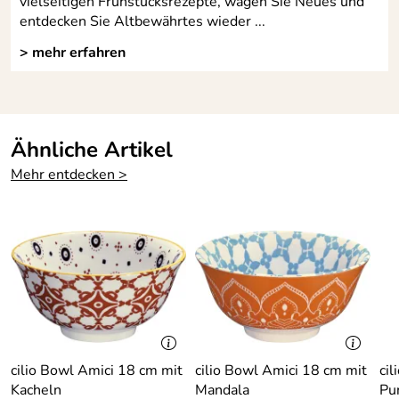
vielseitigen Frühstücksrezepte, wagen Sie Neues und
entdecken Sie Altbewährtes wieder ...
> mehr erfahren
Ähnliche Artikel
Mehr entdecken >
cilio Bowl Amici 18 cm mit
cilio Bowl Amici 18 cm mit
ci
Kacheln
Mandala
Pu