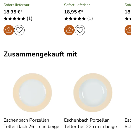
Sofort lieferbar
Sofort lieferbar
Sof
18,95 €*
18,95 €*
18
(1)
(1)
*****
*****
*
Zusammengekauft mit
Eschenbach Porzellan
Eschenbach Porzellan
Es
Teller flach 26 cm in beige
Teller tief 22 cm in beige
Sc