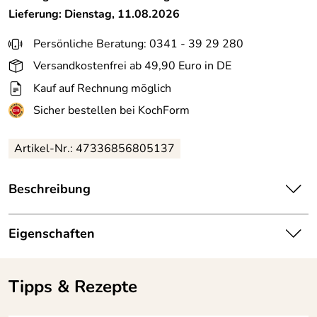
Lieferung: Dienstag, 11.08.2026
Persönliche Beratung: 0341 - 39 29 280
Versandkostenfrei ab 49,90 Euro in DE
Kauf auf Rechnung möglich
Sicher bestellen bei KochForm
Artikel-Nr.: 47336856805137
Beschreibung
Table Selection - Schlichte Formen und klares Design
treffen auf eine vielseitige Farbauswahl.Stimmungsvolle
Eigenschaften
trendige Farben schaffen ein wohliges bis aufregendes
Ambiente auf dem gedeckten Tisch. Gemütliche
Farbe:
beige
Stimmung zu Hause, knallige Akzente beim Brunch in
Tipps & Rezepte
einer Patisserie oder zarte Kaffeenuancen für die
Größe:
13,5 cm
Ausgestaltung eines Bistros – der Phantasie sind keine