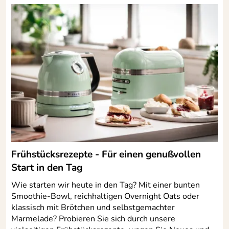
Grenzen gesetzt. Alle Artikel und Farben können ganz
individuell zusammengestellt und miteinander kombiniert
werden.
Hersteller: Eschenbach Porzellan GmbH, Geraer Straße
51, 07819 Triptis, info@eschenbachporzellan.com
Frühstücksrezepte - Für einen genußvollen
Start in den Tag
Wie starten wir heute in den Tag? Mit einer bunten
Smoothie-Bowl, reichhaltigen Overnight Oats oder
klassisch mit Brötchen und selbstgemachter
Marmelade? Probieren Sie sich durch unsere