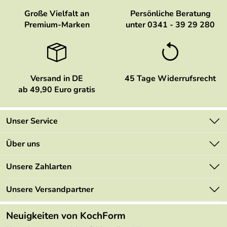
Große Vielfalt an
Persönliche Beratung
Premium-Marken
unter 0341 - 39 29 280
Versand in DE
45 Tage Widerrufsrecht
ab 49,90 Euro gratis
Unser Service
Kontakt
Über uns
Newsletter
Marken
Unsere Zahlarten
Mehrwertsteuerfrei
Neu
Retourenportal
Unsere Versandpartner
Angebote
FAQs
Made in Germany
Neuigkeiten von KochForm
Lieferbedingungen