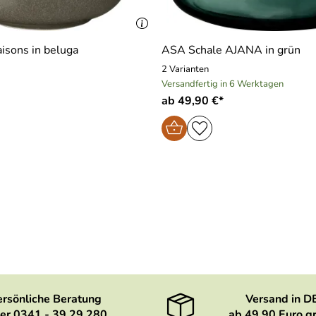
isons in beluga
ASA Schale AJANA in grün
2 Varianten
Versandfertig in 6 Werktagen
ab 49,90 €*
ersönliche Beratung
Versand in D
er 0341 - 39 29 280
ab 49,90 Euro gr