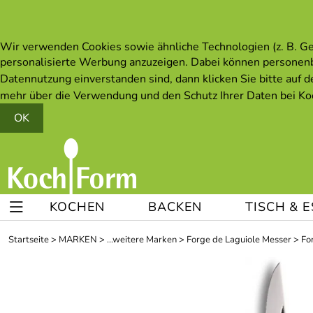
Wir verwenden Cookies sowie ähnliche Technologien (z. B. Ger
personalisierte Werbung anzuzeigen. Dabei können personen
Datennutzung einverstanden sind, dann klicken Sie bitte auf d
mehr über die Verwendung und den Schutz Ihrer Daten bei Koc
OK
KOCHEN
BACKEN
TISCH & 
Startseite
>
MARKEN
>
...weitere Marken
>
Forge de Laguiole Messer
>
Fo