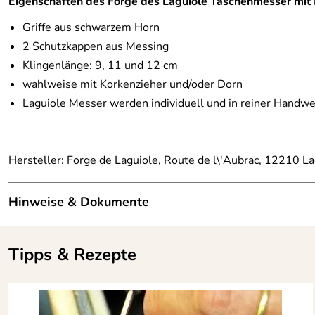
Eigenschaften des Forge des Laguiole Taschenmesser mit 
Griffe aus schwarzem Horn
2 Schutzkappen aus Messing
Klingenlänge: 9, 11 und 12 cm
wahlweise mit Korkenzieher und/oder Dorn
Laguiole Messer werden individuell und in reiner Handwer
Hersteller: Forge de Laguiole, Route de l\'Aubrac, 12210 L
Hinweise & Dokumente
Hier erfahren Sie alles über Käsesorten und Käserezepte
Tipps & Rezepte
Hier erfahren Sie mehr über die Herkunft und Herstellun