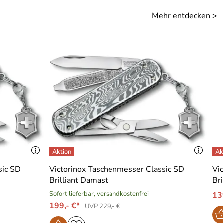
Mehr entdecken >
sic SD
Victorinox Taschenmesser Classic SD
Vi
Brilliant Damast
Bri
Sofort lieferbar, versandkostenfrei
13
199,- €*
UVP 229,- €