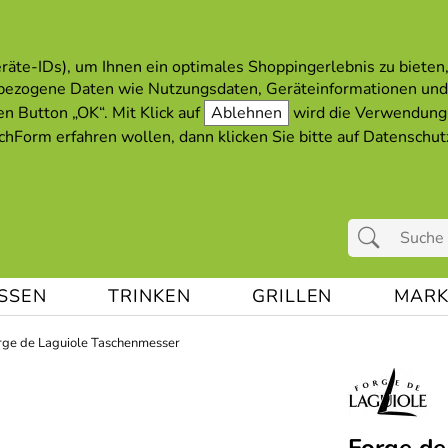
äte-IDs), um Ihnen ein optimales Shoppingerlebnis zu bieten, 
bezogene Daten wie Nutzungsdaten, Geräteinformationen und
en Button „OK“. Mit Klick auf
Ablehnen
wird die Verwendung 
hForm erfahren wollen, dann klicken Sie bitte auf
Datenschut
ESSEN
TRINKEN
GRILLEN
MARK
rge de Laguiole Taschenmesser