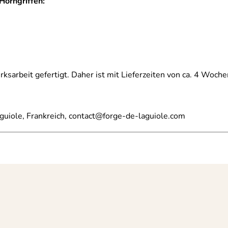
Horngriffen:
ksarbeit gefertigt. Daher ist mit Lieferzeiten von ca. 4 Woche
aguiole, Frankreich, contact@forge-de-laguiole.com
 aus der französischen Käseregion Auvergne.
g von Laguiole Messern.