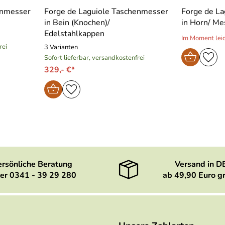
enmesser
Forge de Laguiole Taschenmesser
Forge de L
in Bein (Knochen)/
in Horn/ M
Edelstahlkappen
Im Moment leide
rei
3 Varianten
Sofort lieferbar, versandkostenfrei
329,- €*
ersönliche Beratung
Versand in D
er 0341 - 39 29 280
ab 49,90 Euro gr