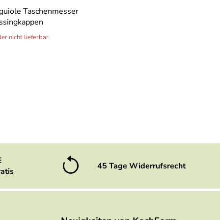
aguiole Taschenmesser
essingkappen
r nicht lieferbar.
E
45 Tage Widerrufsrecht
atis