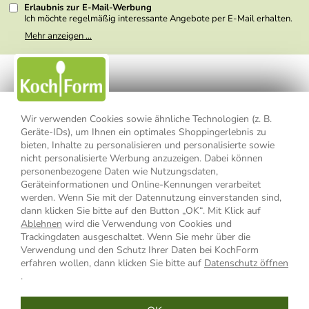
Erlaubnis zur E-Mail-Werbung
Ich möchte regelmäßig interessante Angebote per E-Mail erhalten.
Meine E-Mail-Adresse wird nicht an andere Unternehmen
Mehr anzeigen ...
weitergegeben. Zu statistischen Zwecken wird in anonymer Form
ausgewertet, welche Links im Newsletter geklickt werden. Dabei ist
nicht erkennbar, welche konkrete Person geklickt hat. Diese
Einwilligung zur Nutzung meiner E-Mail- Adresse für Werbezwecke
kann ich jederzeit mit Wirkung für die Zukunft widerrufen, indem ich
den Link "Abmelden" am Ende des Newsletters anklicke oder die
Option Newsletter im Mitgliederbereich deaktiviere. Die
Datenschutzerklärung
habe ich zur Kenntnis genommen.
Wir verwenden Cookies sowie ähnliche Technologien (z. B.
Geräte-IDs), um Ihnen ein optimales Shoppingerlebnis zu
Impressum
Datenschutzerklärung
AGB
bieten, Inhalte zu personalisieren und personalisierte sowie
nicht personalisierte Werbung anzuzeigen. Dabei können
personenbezogene Daten wie Nutzungsdaten,
Widerrufsbelehrung
Widerrufsformular
Geräteinformationen und Online-Kennungen verarbeitet
werden. Wenn Sie mit der Datennutzung einverstanden sind,
Vertrag widerrufen
dann klicken Sie bitte auf den Button „OK“. Mit Klick auf
Ablehnen
wird die Verwendung von Cookies und
Trackingdaten ausgeschaltet. Wenn Sie mehr über die
Verwendung und den Schutz Ihrer Daten bei KochForm
* Alle Preisangaben inkl. MwSt., bis 49,90 € Bestellwert zzgl.
erfahren wollen, dann klicken Sie bitte auf
Datenschutz öffnen
Versandkosten
, ab 49,90 € Bestellwert inkl.
Versandkosten
innerhalb
.
Deutschlands