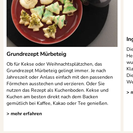
Hersteller: GEFU GmbH, Braukweg 28, 59889 Eslohe,
Spülmaschinen
nein
mail@gefu.com
geeignet:
In
Di
Grundrezept Mürbeteig
He
wu
Ob für Kekse oder Weihnachtsplätzchen, das
Kl
Grundrezept Mürbeteig gelingt immer. Je nach
Die
Jahreszeit oder Anlass einfach mit den passenden
We
Förmchen ausstechen und verzieren. Oder Sie
nutzen das Rezept als Kuchenboden. Kekse und
> 
Kuchen am besten direkt nach dem Backen
gemütlich bei Kaffee, Kakao oder Tee genießen.
> mehr erfahren