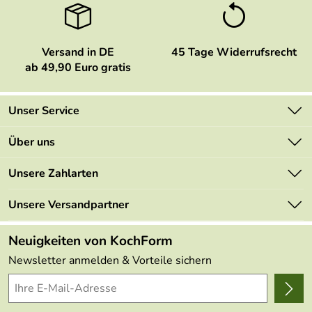
Versand in DE
45 Tage Widerrufsrecht
ab 49,90 Euro gratis
Unser Service
Kontakt
Über uns
Newsletter
Marken
Unsere Zahlarten
Mehrwertsteuerfrei
Neu
Retourenportal
Unsere Versandpartner
Angebote
FAQs
Made in Germany
Neuigkeiten von KochForm
Lieferbedingungen
Themen
Newsletter anmelden & Vorteile sichern
Delivery Terms
Wir über uns
Kundenlogin
Presse