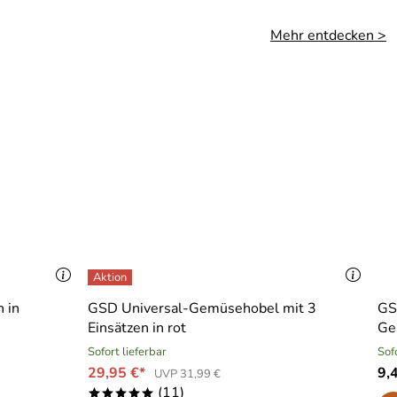
Mehr entdecken >
 in
GSD Universal-Gemüsehobel mit 3
GS
Einsätzen in rot
Ge
Sofort lieferbar
Sof
29,95 €*
9,
UVP 31,99 €
(11)
*****