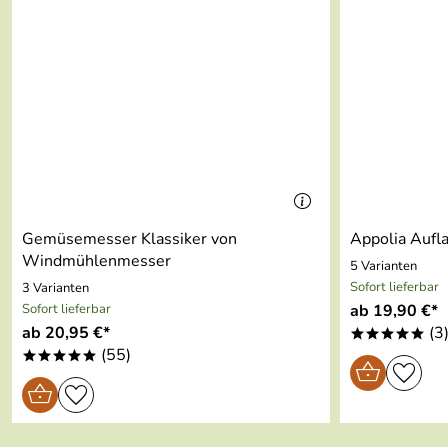
3
Material:
Edelstahl, sonstiger;ABS;TP
2
1
Spülmaschinengeeignet:
ja
Dendrobates
Verifizierte Bewertung
*****
Scharfes Gerät. Für die Heimanwendung empfehlenswert. Leic
Kaufdatum: 17.03.2026
Bewertungsdatum: 02.04.2026
Gemüsemesser Klassiker von
Appolia Aufla
Windmühlenmesser
5 Varianten
Sofort lieferbar
3 Varianten
Sofort lieferbar
ab 19,90 €*
ab 20,95 €*
(3
*****
(55)
*****