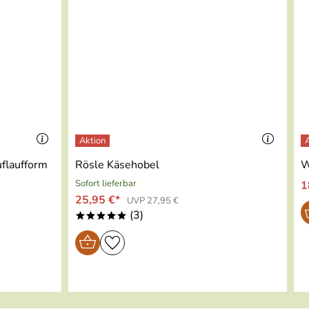
er.
flaufform
Rösle Käsehobel
W
Sofort lieferbar
1
25,95 €*
UVP 27,95 €
(3)
*****