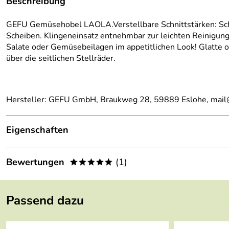
Beschreibung
GEFU Gemüsehobel LAOLA.Verstellbare Schnittstärken: Scheib
Scheiben. Klingeneinsatz entnehmbar zur leichten Reinigung
Salate oder Gemüsebeilagen im appetitlichen Look! Glatte od
über die seitlichen Stellräder.
Hersteller: GEFU GmbH, Braukweg 28, 59889 Eslohe, mai
Eigenschaften
Länge:
380 mm
Bewertungen
(1)
*****
Breite:
140 mm
5,0
*****
Gewicht:
665 g
Passend dazu
5
Farbe:
schwarz/silber
4