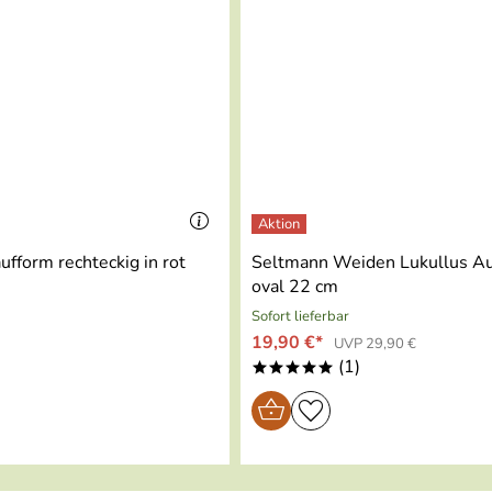
E;PP
ht zu bedienen und alles im Gerät integriert, nicts liegt umh
ufform rechteckig in rot
Seltmann Weiden Lukullus Au
oval 22 cm
Sofort lieferbar
19,90 €*
UVP 29,90 €
)
(1)
*****