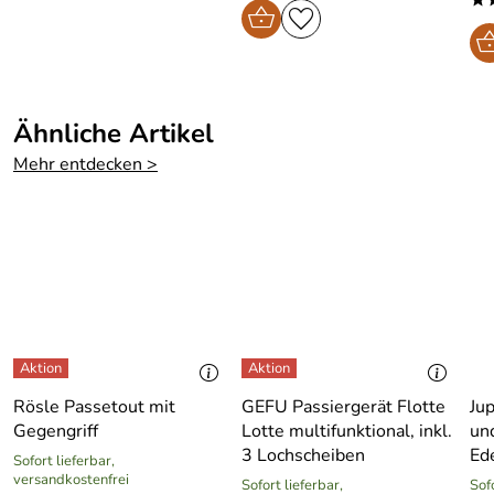
Christel
*****
Verifizierte Bewertung
Info auf der Internetseite sehr gut,Bestellung problemlos,
Zusendung des Holzeinzugs prompt.
Herzlichen Dank!
Ähnliche Artikel
Kaufdatum: 15.06.2018
Mehr entdecken >
Bewertungsdatum: 30.06.2018
Adamec
*****
Verifizierte Bewertung
Alles Bestens
Kaufdatum: 02.09.2017
Bewertungsdatum: 18.09.2017
Ellli
*****
Rösle Passetout mit
GEFU Passiergerät Flotte
Jup
Verifizierte Bewertung
Gegengriff
Lotte multifunktional, inkl.
un
Super, schnelle Lieferung, klasse Qualität. Volle
3 Lochscheiben
Ed
Sofort lieferbar,
Empfehlung.
versandkostenfrei
Sofort lieferbar,
Sofo