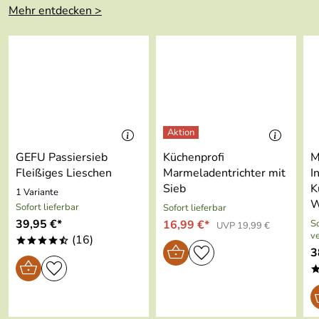
5
Mehr entdecken >
4
3
2
1
Maria
*****
Verifizierte Bewertung
Meine Freude war groß, dass ich das Ersatzteil so schnell
GEFU Passiersieb
Küchenprofi
M
bekommen habe.
Fleißiges Lieschen
Marmeladentrichter mit
I
Kaufdatum: 04.07.2024
Sieb
K
1 Variante
Bewertungsdatum: 16.07.2024
W
Sofort lieferbar
Sofort lieferbar
39,95 €*
16,99 €*
So
UVP 19,99 €
Gerd
*****
v
(16)
****/
Verifizierte Bewertung
3
Schnelle Lieferung, schön das man solche Sachen
nachkaufen kann.
Kaufdatum: 03.11.2022
Bewertungsdatum: 13.11.2022