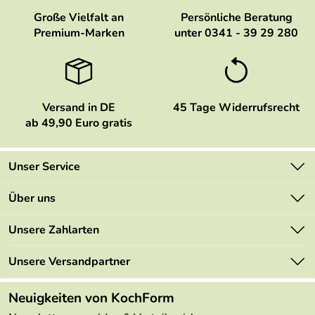
Lieferung - kann man weiterempfehlen.
Große Vielfalt an
Persönliche Beratung
Ich werde sehr gerne wieder etwas Bestellen.
Premium-Marken
unter 0341 - 39 29 280
Kaufdatum: 25.05.2014
Bewertungsdatum: 11.06.2014
Versand in DE
45 Tage Widerrufsrecht
ab 49,90 Euro gratis
Unser Service
Kontakt
Über uns
Newsletter
Marken
Unsere Zahlarten
Mehrwertsteuerfrei
Neu
Retourenportal
Unsere Versandpartner
Angebote
FAQs
Made in Germany
Neuigkeiten von KochForm
Lieferbedingungen