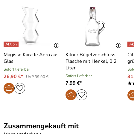
Bewertungsdatum: 04.10.2019
Hersteller: GEFU GmbH, Braukweg 28, 59889 Eslohe,
mail@gefu.com
Magisso Karaffe Aero aus
Kilner Bügelverschluss
Ci
Glas
Flasche mit Henkel, 0.2
gr
Liter
Sofort lieferbar
Sof
26,90 €*
Sofort lieferbar
31
UVP 39,90 €
7,99 €*
*
Zusammengekauft mit