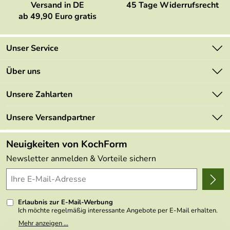
Versand in DE
45 Tage Widerrufsrecht
ab 49,90 Euro gratis
Unser Service
Kontakt
Über uns
Newsletter
Marken
Unsere Zahlarten
Mehrwertsteuerfrei
Neu
Retourenportal
Unsere Versandpartner
Angebote
FAQs
Made in Germany
Neuigkeiten von KochForm
Lieferbedingungen
Themen
Newsletter anmelden & Vorteile sichern
Delivery Terms
Wir über uns
Kundenlogin
Presse
Erlaubnis zur E-Mail-Werbung
Ich möchte regelmäßig interessante Angebote per E-Mail erhalten.
Meine E-Mail-Adresse wird nicht an andere Unternehmen
Mehr anzeigen ...
weitergegeben. Zu statistischen Zwecken wird in anonymer Form