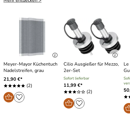
Mehr entdecken >
Meyer-Mayor Küchentuch
Cilio Ausgießer für Mezzo,
Le
Nadelstreifen, grau
2er-Set
Gu
Sofort lieferbar
Sofo
21,90 €*
ver
11,99 €*
(2)
*****
50,
(2)
***oo
*