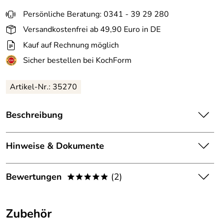
Persönliche Beratung: 0341 - 39 29 280
Versandkostenfrei ab 49,90 Euro in DE
Kauf auf Rechnung möglich
Sicher bestellen bei KochForm
Artikel-Nr.: 35270
Beschreibung
GEFU Karaffe CASCADA.
Hinweise & Dokumente
Mit der formschönen, aus hitzebeständigem
Borosilikatglas bestehenden Karaffe CASCADA von GEFU
Dokumente zum Download:
lassen sich Getränke durch den innovativen und
Bewertungen
(2)
*****
praktischen Kugelverschluss einfach und schnell
Übersicht Q20-Artikel von GEFU (1.880kB)
einschenken. Da die Edelstahlkugel direkt auf einem Sieb
5,0
*****
Gefu Garantieerklärung (87kB)
ruht und sich beim Gießvorgang so bewegt, dass in jeder
Zubehör
Position perfekt dosiert werden kann, bleiben Kräuter,