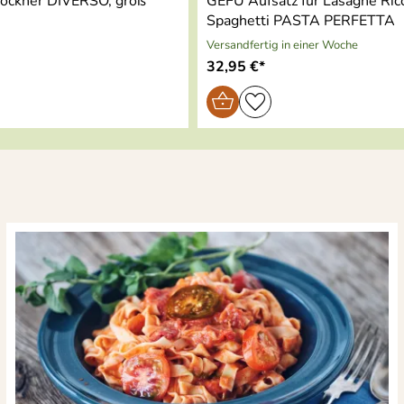
ockner DIVERSO, groß
GEFU Aufsatz für Lasagne Ric
Spaghetti PASTA PERFETTA
Versandfertig in einer Woche
)
32,95 €*