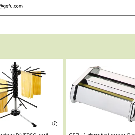
l@gefu.com
d Zubereitung sowie klassische Nudelrezepte.
 der Toscana erfahren wollen, dann klicken Sie bitte hier.
ollen, dann klicken Sie bitte hier.
udelmaschine herstellt, dann klicken Sie bitte hier.