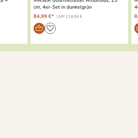
ce +
MÄSER Gourmetteller Ambitious, 25
M
cm, 4er-Set in dunkelgrün
4
84,99 €*
8
UVP 114,99 €