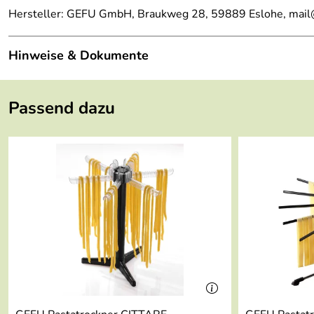
Hersteller: GEFU GmbH, Braukweg 28, 59889 Eslohe, mai
Hinweise & Dokumente
Dokumente zum Download:
Passend dazu
Gefu Garantieerklärung (87kB)
Übersicht Q20-Artikel von GEFU (1.880kB)
Hier erfahren Sie alles über Nudeln, ihre Herstellung un
Wenn Sie mehr über die toscanische Küche und Rezepte aus
Wenn Sie mehr über die Zubereitung von Nudeln erfahren w
Wenn Sie wissen wollen, wie man frische Pasta mit einer N