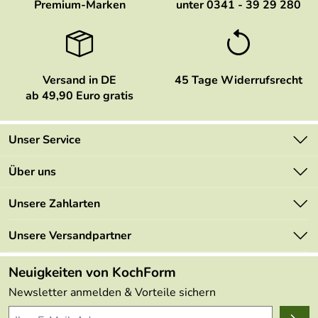
Premium-Marken
unter 0341 - 39 29 280
Versand in DE
45 Tage Widerrufsrecht
ab 49,90 Euro gratis
Unser Service
Kontakt
Über uns
Newsletter
Marken
Unsere Zahlarten
Mehrwertsteuerfrei
Neu
Retourenportal
Unsere Versandpartner
Angebote
FAQs
Made in Germany
Neuigkeiten von KochForm
Lieferbedingungen
Themen
Newsletter anmelden & Vorteile sichern
Delivery Terms
Wir über uns