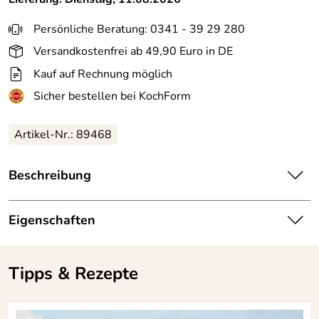
Persönliche Beratung: 0341 - 39 29 280
Versandkostenfrei ab 49,90 Euro in DE
Kauf auf Rechnung möglich
Sicher bestellen bei KochForm
Artikel-Nr.: 89468
Beschreibung
GEFU Pommes- und Gemüseschneider POMCUT.
Scharfes Schneidgitter für gleichmäßige Stifte und Würfel
Eigenschaften
(10 mm x 12 mm). Schneidgitter und Stößer zur einfachen
Reinigung entnehmbar.
Länge:
100 mm
Schluss mit Schnippeln! Mit dem scharfen Schneidgitter
Tipps & Rezepte
des POMCUT lassen sich in Nullkommanichts leckere
Breite:
90 mm
Pommes und knackige Rohkoststicks zaubern. Ebenso
schnell, einfach und sicher verwandelt er Obst- und
Gewicht:
165 g