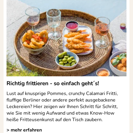
Gemüsescheiben in wunderbar gleichmäßige Würfel für
gesunde Salate oder bunte Eintöpfe. POMCUT: So
Farbe:
schwarz/silber
schneidet man heute!
Material:
Klingenst 420J2, jap;PP
Spülmaschinen
ja
Hersteller: GEFU GmbH, Braukweg 28, 59889 Eslohe,
geeignet:
mail@gefu.com
Richtig frittieren - so einfach geht´s!
Lust auf knusprige Pommes, crunchy Calamari Fritti,
fluffige Berliner oder andere perfekt ausgebackene
Leckereien? Hier zeigen wir Ihnen Schritt für Schritt,
wie Sie mit wenig Aufwand und etwas Know-How
heiße Fritteusenkunst auf den Tisch zaubern.
> mehr erfahren