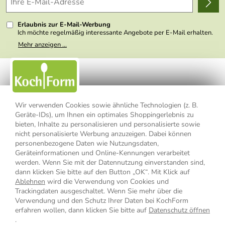
Kundenlogin
Presse
Erlaubnis zur E-Mail-Werbung
Ich möchte regelmäßig interessante Angebote per E-Mail erhalten.
Meine E-Mail-Adresse wird nicht an andere Unternehmen
Mehr anzeigen ...
weitergegeben. Zu statistischen Zwecken wird in anonymer Form
ausgewertet, welche Links im Newsletter geklickt werden. Dabei ist
nicht erkennbar, welche konkrete Person geklickt hat. Diese
Einwilligung zur Nutzung meiner E-Mail- Adresse für Werbezwecke
kann ich jederzeit mit Wirkung für die Zukunft widerrufen, indem ich
den Link "Abmelden" am Ende des Newsletters anklicke oder die
Option Newsletter im Mitgliederbereich deaktiviere. Die
Datenschutzerklärung
habe ich zur Kenntnis genommen.
Wir verwenden Cookies sowie ähnliche Technologien (z. B.
Geräte-IDs), um Ihnen ein optimales Shoppingerlebnis zu
bieten, Inhalte zu personalisieren und personalisierte sowie
Impressum
Datenschutzerklärung
AGB
nicht personalisierte Werbung anzuzeigen. Dabei können
personenbezogene Daten wie Nutzungsdaten,
Widerrufsbelehrung
Widerrufsformular
Geräteinformationen und Online-Kennungen verarbeitet
werden. Wenn Sie mit der Datennutzung einverstanden sind,
Vertrag widerrufen
dann klicken Sie bitte auf den Button „OK“. Mit Klick auf
Ablehnen
wird die Verwendung von Cookies und
Trackingdaten ausgeschaltet. Wenn Sie mehr über die
Verwendung und den Schutz Ihrer Daten bei KochForm
* Alle Preisangaben inkl. MwSt., bis 49,90 € Bestellwert zzgl.
erfahren wollen, dann klicken Sie bitte auf
Datenschutz öffnen
Versandkosten
, ab 49,90 € Bestellwert inkl.
Versandkosten
innerhalb
.
Deutschlands