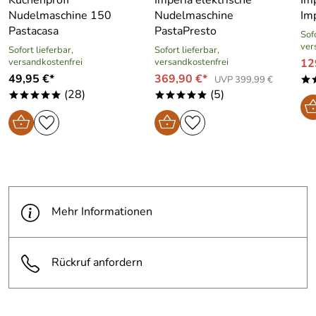
Nudelmaschine 150
Nudelmaschine
Imp
Pastacasa
PastaPresto
Sofo
ver
Sofort lieferbar,
Sofort lieferbar,
versandkostenfrei
versandkostenfrei
12
49,95 €*
369,90 €*
UVP 399,99 €
*
(28)
(5)
*****
*****
Mehr Informationen
Rückruf anfordern