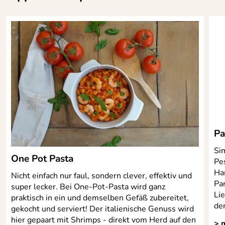
Pa
Sim
One Pot Pasta
Pe
Han
Nicht einfach nur faul, sondern clever, effektiv und
Pa
super lecker. Bei One-Pot-Pasta wird ganz
Li
praktisch in ein und demselben Gefäß zubereitet,
de
gekocht und serviert! Der italienische Genuss wird
hier gepaart mit Shrimps - direkt vom Herd auf den
> 