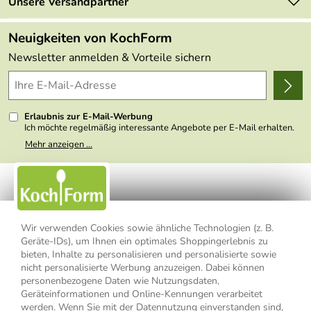
Retourenportal
Unsere Versandpartner
Angebote
FAQs
Made in Germany
Neuigkeiten von KochForm
Lieferbedingungen
Themen
Newsletter anmelden & Vorteile sichern
Delivery Terms
Wir über uns
Kundenlogin
Presse
Erlaubnis zur E-Mail-Werbung
Ich möchte regelmäßig interessante Angebote per E-Mail erhalten.
Meine E-Mail-Adresse wird nicht an andere Unternehmen
Mehr anzeigen ...
weitergegeben. Zu statistischen Zwecken wird in anonymer Form
ausgewertet, welche Links im Newsletter geklickt werden. Dabei ist
nicht erkennbar, welche konkrete Person geklickt hat. Diese
Einwilligung zur Nutzung meiner E-Mail- Adresse für Werbezwecke
kann ich jederzeit mit Wirkung für die Zukunft widerrufen, indem ich
den Link "Abmelden" am Ende des Newsletters anklicke oder die
Option Newsletter im Mitgliederbereich deaktiviere. Die
Datenschutzerklärung
habe ich zur Kenntnis genommen.
Wir verwenden Cookies sowie ähnliche Technologien (z. B.
Geräte-IDs), um Ihnen ein optimales Shoppingerlebnis zu
bieten, Inhalte zu personalisieren und personalisierte sowie
Impressum
Datenschutzerklärung
AGB
nicht personalisierte Werbung anzuzeigen. Dabei können
personenbezogene Daten wie Nutzungsdaten,
Widerrufsbelehrung
Widerrufsformular
Geräteinformationen und Online-Kennungen verarbeitet
werden. Wenn Sie mit der Datennutzung einverstanden sind,