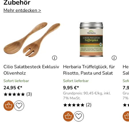
Zubehör
Bewertungsdatum: 09.01.2024
Mehr entdecken >
Cilio Salatbesteck Exklusiv
Herbaria Trüffelglück, für
He
Olivenholz
Risotto, Pasta und Salat
Sa
Sofort lieferbar
Sofort lieferbar
Sof
24,95 €*
9,95 €*
7,
Grundpreis: 90,45 €/kg, inkl.
Gru
(3)
*****
7% MwSt.
7%
(2)
*****
*