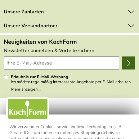
Newsletter
Marken
Unsere Zahlarten
Mehrwertsteuerfrei
Neu
Retourenportal
Unsere Versandpartner
Angebote
FAQs
Made in Germany
Neuigkeiten von KochForm
Lieferbedingungen
Themen
Newsletter anmelden & Vorteile sichern
Delivery Terms
Wir über uns
Kundenlogin
Presse
Erlaubnis zur E-Mail-Werbung
Ich möchte regelmäßig interessante Angebote per E-Mail erhalten.
Meine E-Mail-Adresse wird nicht an andere Unternehmen
Mehr anzeigen ...
weitergegeben. Zu statistischen Zwecken wird in anonymer Form
ausgewertet, welche Links im Newsletter geklickt werden. Dabei ist
nicht erkennbar, welche konkrete Person geklickt hat. Diese
Einwilligung zur Nutzung meiner E-Mail- Adresse für Werbezwecke
kann ich jederzeit mit Wirkung für die Zukunft widerrufen, indem ich
den Link "Abmelden" am Ende des Newsletters anklicke oder die
Option Newsletter im Mitgliederbereich deaktiviere. Die
Datenschutzerklärung
habe ich zur Kenntnis genommen.
Wir verwenden Cookies sowie ähnliche Technologien (z. B.
Geräte-IDs), um Ihnen ein optimales Shoppingerlebnis zu
bieten, Inhalte zu personalisieren und personalisierte sowie