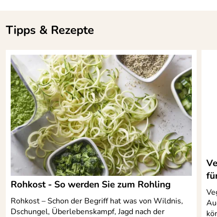
Tipps & Rezepte
Ve
fü
Rohkost - So werden Sie zum Rohling
Veg
Rohkost – Schon der Begriff hat was von Wildnis,
Au
Dschungel, Überlebenskampf, Jagd nach der
kö