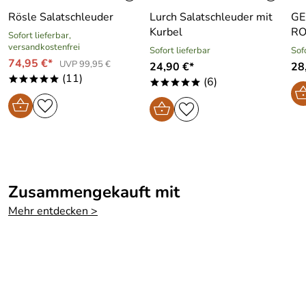
Rösle Salatschleuder
Lurch Salatschleuder mit
GE
Kurbel
RO
Sofort lieferbar,
versandkostenfrei
Sofort lieferbar
Sof
74,95 €*
UVP 99,95 €
24,90 €*
28
(11)
*****
(6)
*****
Zusammengekauft mit
Mehr entdecken >