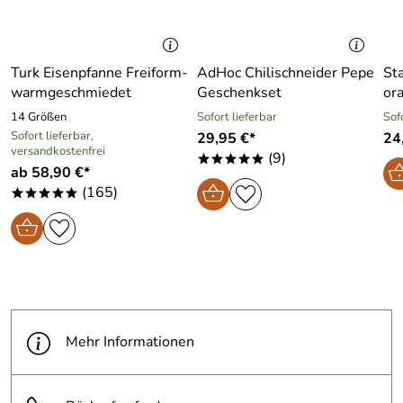
Turk Eisenpfanne Freiform-
AdHoc Chilischneider Pepe
Sta
warmgeschmiedet
Geschenkset
or
14 Größen
Sofort lieferbar
Sof
Sofort lieferbar,
29,95 €*
24
versandkostenfrei
(9)
*****
ab 58,90 €*
(165)
*****
Mehr Informationen