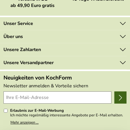
ab 49,90 Euro gratis
Unser Service
Kontakt
Über uns
Newsletter
Marken
Unsere Zahlarten
Mehrwertsteuerfrei
Neu
Retourenportal
Unsere Versandpartner
Angebote
FAQs
Made in Germany
Neuigkeiten von KochForm
Lieferbedingungen
Themen
Newsletter anmelden & Vorteile sichern
Delivery Terms
Wir über uns
Kundenlogin
Presse
Erlaubnis zur E-Mail-Werbung
Ich möchte regelmäßig interessante Angebote per E-Mail erhalten.
Meine E-Mail-Adresse wird nicht an andere Unternehmen
Mehr anzeigen ...
weitergegeben. Zu statistischen Zwecken wird in anonymer Form
ausgewertet, welche Links im Newsletter geklickt werden. Dabei ist