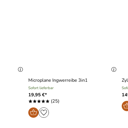
Microplane Ingwerreibe 3in1
Zy
Sofort lieferbar
Sof
19,95 €*
14
(25)
*****