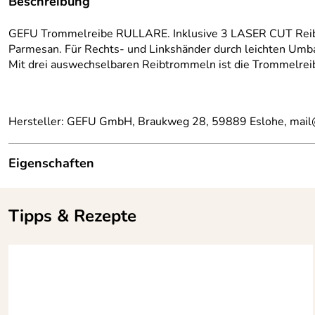
Beschreibung
GEFU Trommelreibe RULLARE. Inklusive 3 LASER CUT Reibtrom
Parmesan. Für Rechts- und Linkshänder durch leichten Umbau
Mit drei auswechselbaren Reibtrommeln ist die Trommelreibe
Hersteller: GEFU GmbH, Braukweg 28, 59889 Eslohe, mai
Eigenschaften
Länge:
124 mm
Tipps & Rezepte
Breite:
185 mm
Gewicht:
218,4 g
Farbe:
transparent