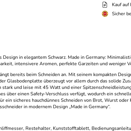
Kauf auf
Sicher b
esign in elegantem Schwarz. Made in Germany: Minimalistis
barkeit, intensivere Aromen, perfekte Garzeiten und weniger 
 fängt bereits beim Schneiden an. Mit seinem kompakten Desi
ender Glasbodenplatte überzeugt vor allem durch das solide 
stark und leise mit 45 Watt und einer Spitzenschneidleistung
hes über einen Safety-Verschluss verfügt, wodurch ein schnell
für ein sicheres hauchdünnes Schneiden von Brot, Wurst oder Kä
esschneider in modernem Design „Made in Germany“.
liffmesser, Restehalter, Kunststofftablett, Bedienungsanleit