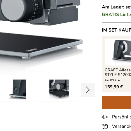
Am Lager: sof
GRATIS
Lief
IM SET KAU
GRAEF Alless
STYLE S12002
schwarz
159,99 €
Persönli
Versandk