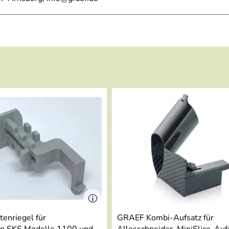
S12002 (976kB)
4.103kB)
enriegel für
GRAEF Kombi-Aufsatz für
ten SKS Modelle 1100 und
Allesschneider, MiniSlice-Auf