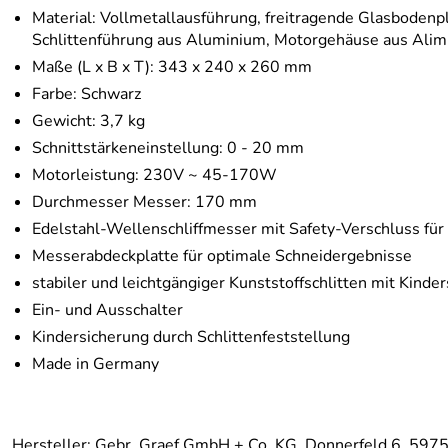
Material: Vollmetallausführung, freitragende Glasbodenp
Schlittenführung aus Aluminium, Motorgehäuse aus Alim
Maße (L x B x T): 343 x 240 x 260 mm
Farbe: Schwarz
Gewicht: 3,7 kg
Schnittstärkeneinstellung: 0 - 20 mm
Motorleistung: 230V ~ 45-170W
Durchmesser Messer: 170 mm
Edelstahl-Wellenschliffmesser mit Safety-Verschluss für
Messerabdeckplatte für optimale Schneidergebnisse
stabiler und leichtgängiger Kunststoffschlitten mit Kinde
Ein- und Ausschalter
Kindersicherung durch Schlittenfeststellung
Made in Germany
Hersteller: Gebr. Graef GmbH + Co. KG, Donnerfeld 6, 597