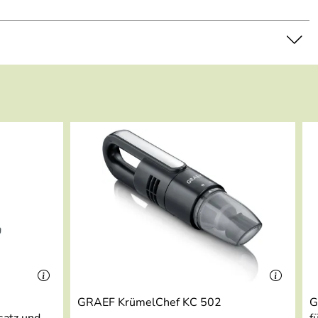
GRAEF KrümelChef KC 502
G
satz und
f