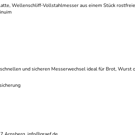
latte, Wellenschliff-Vollstahlmesser aus einem Stück rostfrei
inuim
 schnellen und sicheren Messerwechsel ideal für Brot, Wurst 
rsicherung
57 Arnsberg, info@graef.de