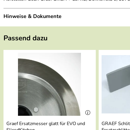
Hinweise & Dokumente
Dokumente zum Download:
Passend dazu
Graef Garantieerklärung (114kB)
Eigenschaftsübersicht GRAEF Allesschneider STYLE 
Bedienungsanleitung GRAEF Allesschneider STYLE (
Graef Ersatzmesser glatt für EVO und
GRAEF Schlitt
SlicedKitchen
Ersatzschlit