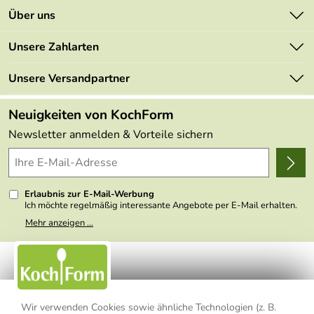
Kontakt
Über uns
Newsletter
Marken
Unsere Zahlarten
Mehrwertsteuerfrei
Neu
Retourenportal
Unsere Versandpartner
Angebote
FAQs
Made in Germany
Neuigkeiten von KochForm
Lieferbedingungen
Themen
Newsletter anmelden & Vorteile sichern
Delivery Terms
Wir über uns
Kundenlogin
Presse
Erlaubnis zur E-Mail-Werbung
Ich möchte regelmäßig interessante Angebote per E-Mail erhalten.
Meine E-Mail-Adresse wird nicht an andere Unternehmen
Mehr anzeigen ...
weitergegeben. Zu statistischen Zwecken wird in anonymer Form
ausgewertet, welche Links im Newsletter geklickt werden. Dabei ist
nicht erkennbar, welche konkrete Person geklickt hat. Diese
Einwilligung zur Nutzung meiner E-Mail- Adresse für Werbezwecke
kann ich jederzeit mit Wirkung für die Zukunft widerrufen, indem ich
den Link "Abmelden" am Ende des Newsletters anklicke oder die
Option Newsletter im Mitgliederbereich deaktiviere. Die
Datenschutzerklärung
habe ich zur Kenntnis genommen.
Wir verwenden Cookies sowie ähnliche Technologien (z. B.