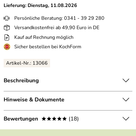
Lieferung: Dienstag, 11.08.2026
Persönliche Beratung: 0341 - 39 29 280
Versandkostenfrei ab 49,90 Euro in DE
Kauf auf Rechnung möglich
Sicher bestellen bei KochForm
Artikel-Nr.: 13066
Beschreibung
GRAEF Schleifscheibe für Messerschärfer Diamant 1000.
Hinweise & Dokumente
Eigenschaften der GRAEF Schleifscheibe für
Messerschärfer Diamant 1000:
Dokumente zum Download:
Bewertungen
(18)
*****
passende Schleifscheibe für Messerschärfer Diamant
1000
Graef Garantieerklärung (114kB)
4,9
*****