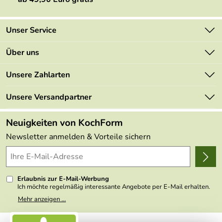
Unser Service
Kontakt
Über uns
Newsletter
Marken
Unsere Zahlarten
Mehrwertsteuerfrei
Neu
Retourenportal
Unsere Versandpartner
Angebote
FAQs
Made in Germany
Neuigkeiten von KochForm
Lieferbedingungen
Themen
Newsletter anmelden & Vorteile sichern
Delivery Terms
Wir über uns
Kundenlogin
Presse
Erlaubnis zur E-Mail-Werbung
Ich möchte regelmäßig interessante Angebote per E-Mail erhalten.
Meine E-Mail-Adresse wird nicht an andere Unternehmen
Mehr anzeigen ...
weitergegeben. Zu statistischen Zwecken wird in anonymer Form
ausgewertet, welche Links im Newsletter geklickt werden. Dabei ist
nicht erkennbar, welche konkrete Person geklickt hat. Diese