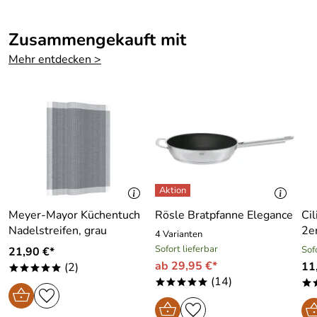
Zusammengekauft mit
Mehr entdecken >
Meyer-Mayor Küchentuch
Rösle Bratpfanne Elegance
Ci
Nadelstreifen, grau
2e
4 Varianten
Sofort lieferbar
Sof
21,90 €*
ab 29,95 €*
11
(2)
*****
(14)
*****
*