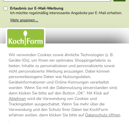
Presse
Erlaubnis zur E-Mail-Werbung
Ich möchte regelmäßig interessante Angebote per E-Mail erhalten.
Meine E-Mail-Adresse wird nicht an andere Unternehmen
Mehr anzeigen ...
weitergegeben. Zu statistischen Zwecken wird in anonymer Form
ausgewertet, welche Links im Newsletter geklickt werden. Dabei ist
nicht erkennbar, welche konkrete Person geklickt hat. Diese
Einwilligung zur Nutzung meiner E-Mail- Adresse für Werbezwecke
kann ich jederzeit mit Wirkung für die Zukunft widerrufen, indem ich
den Link "Abmelden" am Ende des Newsletters anklicke oder die
Option Newsletter im Mitgliederbereich deaktiviere. Die
Datenschutzerklärung
habe ich zur Kenntnis genommen.
Wir verwenden Cookies sowie ähnliche Technologien (z. B.
Geräte-IDs), um Ihnen ein optimales Shoppingerlebnis zu
Impressum
Datenschutzerklärung
AGB
bieten, Inhalte zu personalisieren und personalisierte sowie
nicht personalisierte Werbung anzuzeigen. Dabei können
personenbezogene Daten wie Nutzungsdaten,
Widerrufsbelehrung
Widerrufsformular
Geräteinformationen und Online-Kennungen verarbeitet
werden. Wenn Sie mit der Datennutzung einverstanden sind,
Vertrag widerrufen
dann klicken Sie bitte auf den Button „OK“. Mit Klick auf
Ablehnen
wird die Verwendung von Cookies und
Trackingdaten ausgeschaltet. Wenn Sie mehr über die
Verwendung und den Schutz Ihrer Daten bei KochForm
* Alle Preisangaben inkl. MwSt., bis 49,90 € Bestellwert zzgl.
erfahren wollen, dann klicken Sie bitte auf
Datenschutz öffnen
Versandkosten
, ab 49,90 € Bestellwert inkl.
Versandkosten
innerhalb
.
Deutschlands