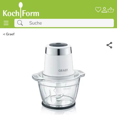
<
Graef