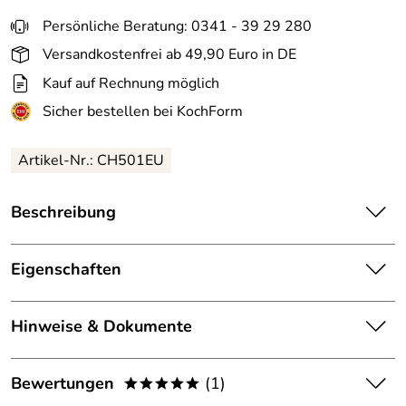
Persönliche Beratung: 0341 - 39 29 280
Versandkostenfrei ab 49,90 Euro in DE
Kauf auf Rechnung möglich
Sicher bestellen bei KochForm
Artikel-Nr.: CH501EU
Beschreibung
GRAEF Zerkleinerer in weiß. Schneller und effizienter
Zerkleinerer mit vierflügeligem Edelstahlmesser. Inklusive
Eigenschaften
1 Liter-Behälter aus Glas.
Material:
Edelstahl, Kunststoff, Glas
Der GRAEF Zerkleinerer verfügt über einen kraftvollen
Hinweise & Dokumente
500 Watt-Motor, ist mit nur einer Hand zu bedienen und
Fassungsvermö
1 l
eignet sich zum Hacken, Schneiden und Mixen von
gen:
Dokumente zum Download:
Lebensmitteln. Er ist besonders für die Zubereitung von
Bewertungen
(1)
*****
Babynahrung geeignet.