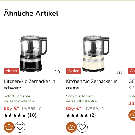
Bewertungsdatum: 10.06.2025
Ähnliche Artikel
KitchenAid Zerhacker in
KitchenAid Zerhacker in
GE
schwarz
creme
SP
Sofort lieferbar,
Sofort lieferbar,
Sof
versandkostenfrei
versandkostenfrei
38
89,- €*
89,- €*
UVP 99,- €
UVP 99,- €
(18)
(2)
*****
*****