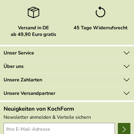
Versand in DE
45 Tage Widerrufsrecht
ab 49,90 Euro gratis
Unser Service
Kontakt
Über uns
Newsletter
Marken
Unsere Zahlarten
Mehrwertsteuerfrei
Neu
Retourenportal
Unsere Versandpartner
Angebote
FAQs
Made in Germany
Neuigkeiten von KochForm
Lieferbedingungen
Themen
Newsletter anmelden & Vorteile sichern
Delivery Terms
Wir über uns
Kundenlogin