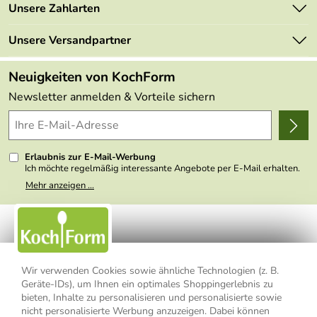
Marken
Unsere Zahlarten
Mehrwertsteuerfrei
Neu
Retourenportal
Unsere Versandpartner
Angebote
FAQs
Made in Germany
Neuigkeiten von KochForm
Lieferbedingungen
Themen
Newsletter anmelden & Vorteile sichern
Delivery Terms
Wir über uns
Kundenlogin
Presse
Erlaubnis zur E-Mail-Werbung
Ich möchte regelmäßig interessante Angebote per E-Mail erhalten.
Meine E-Mail-Adresse wird nicht an andere Unternehmen
Mehr anzeigen ...
weitergegeben. Zu statistischen Zwecken wird in anonymer Form
ausgewertet, welche Links im Newsletter geklickt werden. Dabei ist
nicht erkennbar, welche konkrete Person geklickt hat. Diese
Einwilligung zur Nutzung meiner E-Mail- Adresse für Werbezwecke
kann ich jederzeit mit Wirkung für die Zukunft widerrufen, indem ich
den Link "Abmelden" am Ende des Newsletters anklicke oder die
Option Newsletter im Mitgliederbereich deaktiviere. Die
Datenschutzerklärung
habe ich zur Kenntnis genommen.
Wir verwenden Cookies sowie ähnliche Technologien (z. B.
Geräte-IDs), um Ihnen ein optimales Shoppingerlebnis zu
Impressum
Datenschutzerklärung
AGB
bieten, Inhalte zu personalisieren und personalisierte sowie
nicht personalisierte Werbung anzuzeigen. Dabei können