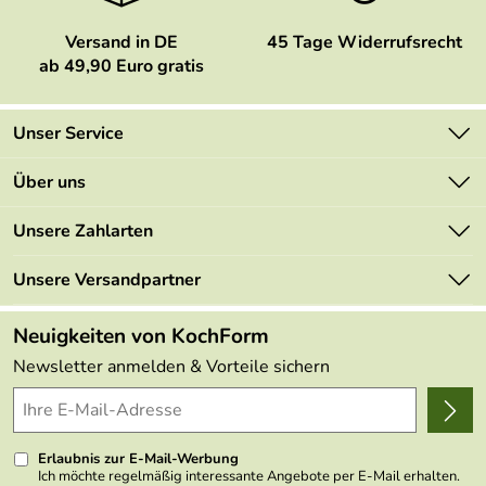
Versand in DE
45 Tage Widerrufsrecht
ab 49,90 Euro gratis
Unser Service
Kontakt
Über uns
Newsletter
Marken
Unsere Zahlarten
Mehrwertsteuerfrei
Neu
Retourenportal
Unsere Versandpartner
Angebote
FAQs
Made in Germany
Neuigkeiten von KochForm
Lieferbedingungen
Themen
Newsletter anmelden & Vorteile sichern
Delivery Terms
Wir über uns
Kundenlogin
Presse
Erlaubnis zur E-Mail-Werbung
Ich möchte regelmäßig interessante Angebote per E-Mail erhalten.