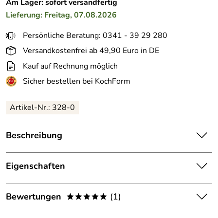
Am Lager: sofort versandfertig
Lieferung: Freitag, 07.08.2026
Persönliche Beratung: 0341 - 39 29 280
Versandkostenfrei ab 49,90 Euro in DE
Kauf auf Rechnung möglich
Sicher bestellen bei KochForm
Artikel-Nr.:
328-0
Beschreibung
Gastrolux Glasdeckel, quadratisch - Glasdeckel passend
für Pfannen und Töpfe von Gastrolux. In 2 Größen
Eigenschaften
erhältlich.
Material:
Vollglas
Durch das transparente Glas behalten Sie Ihre Gerichte im
Bewertungen
(1)
*****
Blick. Der Deckel hält Hitze und Dampf im Topf, für ein
durch das transparente Glas
vitaminschonendes Garen - und der Entlüftungsknopfs