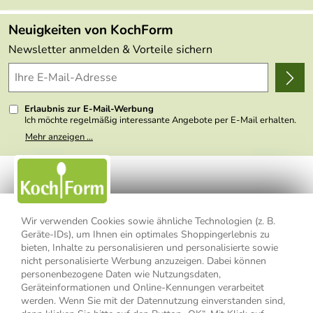
Angebote
FAQs
Made in Germany
Neuigkeiten von KochForm
Lieferbedingungen
Themen
Newsletter anmelden & Vorteile sichern
Delivery Terms
Wir über uns
Kundenlogin
Presse
Erlaubnis zur E-Mail-Werbung
Ich möchte regelmäßig interessante Angebote per E-Mail erhalten.
Meine E-Mail-Adresse wird nicht an andere Unternehmen
Mehr anzeigen ...
weitergegeben. Zu statistischen Zwecken wird in anonymer Form
ausgewertet, welche Links im Newsletter geklickt werden. Dabei ist
nicht erkennbar, welche konkrete Person geklickt hat. Diese
Einwilligung zur Nutzung meiner E-Mail- Adresse für Werbezwecke
kann ich jederzeit mit Wirkung für die Zukunft widerrufen, indem ich
den Link "Abmelden" am Ende des Newsletters anklicke oder die
Option Newsletter im Mitgliederbereich deaktiviere. Die
Datenschutzerklärung
habe ich zur Kenntnis genommen.
Wir verwenden Cookies sowie ähnliche Technologien (z. B.
Geräte-IDs), um Ihnen ein optimales Shoppingerlebnis zu
Impressum
Datenschutzerklärung
AGB
bieten, Inhalte zu personalisieren und personalisierte sowie
nicht personalisierte Werbung anzuzeigen. Dabei können
personenbezogene Daten wie Nutzungsdaten,
Widerrufsbelehrung
Widerrufsformular
Geräteinformationen und Online-Kennungen verarbeitet
werden. Wenn Sie mit der Datennutzung einverstanden sind,
Vertrag widerrufen