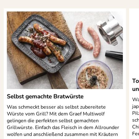
Stabiler Schüttrand – mit
(außer Induktion) geeignet. Die patentierte
Gegengriff, für tropffreies
Griffbefestigung nach DIN ISO 9001 sorgt für Stabilität
Ausgießen und sauberes
und maximale Sicherheit.
Servieren
Hersteller: Gastrolux GmbH, Im Grund 2, 35239
Steffenberg , info@gastrolux.de
To
un
Selbst gemachte Bratwürste
Wa
jap
Was schmeckt besser als selbst zubereitete
Pil
Würste vom Grill? Mit dem Graef Multiwolf
sch
gelingen die perfekten selbst gemachten
Chi
Grillwürste. Einfach das Fleisch in dem Allrounder
Fe
wolfen und anschließend zusammen mit Kräutern