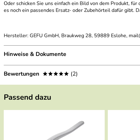
Oder schicken Sie uns einfach ein Bild von dem Produkt, für
es noch ein passendes Ersatz- oder Zubehörteil dafür gibt.
Hersteller: GEFU GmbH, Braukweg 28, 59889 Eslohe, mai
Hinweise & Dokumente
Dokumente zum Download:
Bewertungen
(2)
*****
Übersicht Q20-Artikel von GEFU (1.880kB)
5,0
*****
Gefu Garantieerklärung (87kB)
Passend dazu
5
4
3
2
1