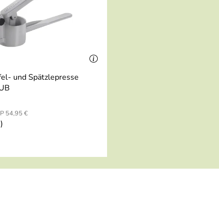
rde sie weiterempfehlen
el- und Spätzlepresse
UB
P 54,95 €
)