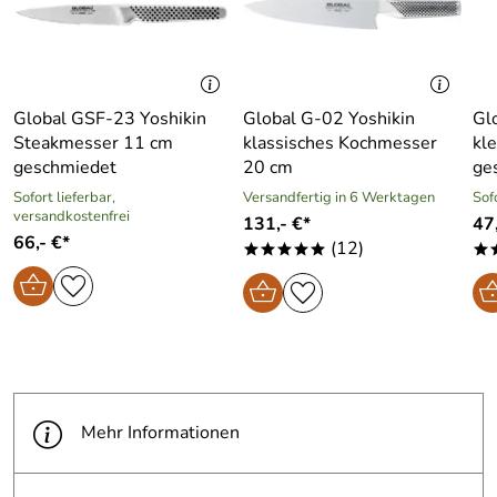
Global GSF-23 Yoshikin
Global G-02 Yoshikin
Gl
Steakmesser 11 cm
klassisches Kochmesser
kl
geschmiedet
20 cm
ge
Sofort lieferbar,
Versandfertig in 6 Werktagen
Sof
versandkostenfrei
131,- €*
47,
66,- €*
(12)
*****
*
Mehr Informationen