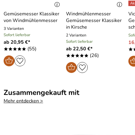
Global MB-5 oder MB-6 Messerblock mit besonders
klingenschonenden Halterungen
Gemüsemesser Klassiker
Windmühlenmesser
Vic
von Windmühlenmesser
Gemüsemesser Klassiker
Ge
Global G-12 Hackbeil, 16 cm
in Kirsche
sch
3 Varianten
Global GF-24 Bratengabel, 17 cm
Sofort lieferbar
2 Varianten
Sof
Global GS-28 Kochpinzette
ab 20,95 €*
Sofort lieferbar
16,
Ergänzung wie benötigt
(55)
ab 22,50 €*
*****
*
(26)
*****
Hersteller: Idee-Exclusiv GmbH, Am Brunnstein 1, 82481
Mittenwald, Deutschland, info@idee-exclusiv.com
Zusammengekauft mit
Mehr entdecken >