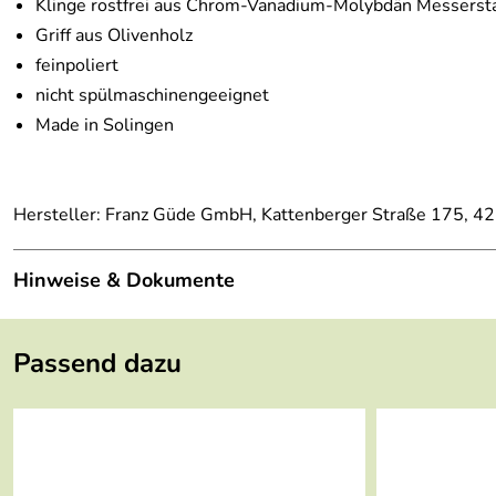
Klinge rostfrei aus Chrom-Vanadium-Molybdän Messerst
Griff aus Olivenholz
feinpoliert
nicht spülmaschinengeeignet
Made in Solingen
Hersteller: Franz Güde GmbH, Kattenberger Straße 175, 4
Hinweise & Dokumente
Mehr Informationen zur richtigen Auswahl, Pflege und Au
Passend dazu