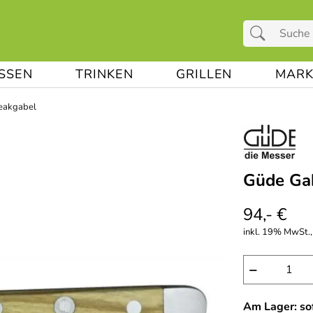
ESSEN
TRINKEN
GRILLEN
MARK
eakgabel
Güde Gab
94,- €
inkl. 19% MwSt., 
−
Am Lager: sof