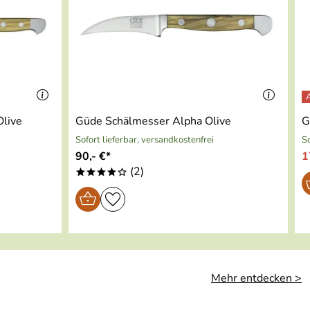
live
Güde Schälmesser Alpha Olive
G
Sofort lieferbar, versandkostenfrei
So
90,- €*
1
(2)
****o
Mehr entdecken >