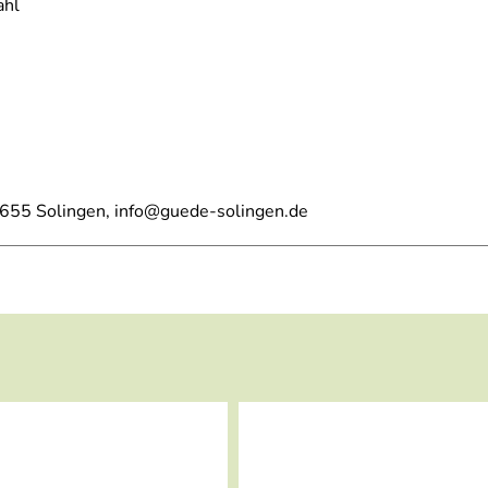
ahl
2655 Solingen, info@guede-solingen.de
fbewahrung Ihrer Güde Messer finden Sie hier.