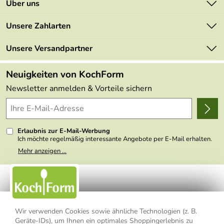
Über uns
Newsletter
Marken
Unsere Zahlarten
Mehrwertsteuerfrei
Neu
Retourenportal
Unsere Versandpartner
Angebote
FAQs
Made in Germany
Neuigkeiten von KochForm
Lieferbedingungen
Themen
Newsletter anmelden & Vorteile sichern
Delivery Terms
Wir über uns
Kundenlogin
Presse
Erlaubnis zur E-Mail-Werbung
Ich möchte regelmäßig interessante Angebote per E-Mail erhalten.
Meine E-Mail-Adresse wird nicht an andere Unternehmen
Mehr anzeigen ...
weitergegeben. Zu statistischen Zwecken wird in anonymer Form
ausgewertet, welche Links im Newsletter geklickt werden. Dabei ist
nicht erkennbar, welche konkrete Person geklickt hat. Diese
Einwilligung zur Nutzung meiner E-Mail- Adresse für Werbezwecke
kann ich jederzeit mit Wirkung für die Zukunft widerrufen, indem ich
den Link "Abmelden" am Ende des Newsletters anklicke oder die
Option Newsletter im Mitgliederbereich deaktiviere. Die
Datenschutzerklärung
habe ich zur Kenntnis genommen.
Wir verwenden Cookies sowie ähnliche Technologien (z. B.
Geräte-IDs), um Ihnen ein optimales Shoppingerlebnis zu