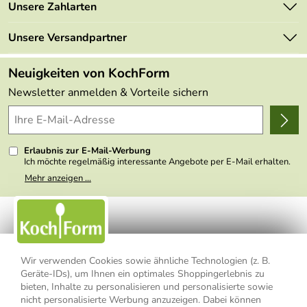
Marken
Unsere Zahlarten
Mehrwertsteuerfrei
Neu
Retourenportal
Unsere Versandpartner
Angebote
FAQs
Made in Germany
Neuigkeiten von KochForm
Lieferbedingungen
Themen
Newsletter anmelden & Vorteile sichern
Delivery Terms
Wir über uns
Kundenlogin
Presse
Erlaubnis zur E-Mail-Werbung
Ich möchte regelmäßig interessante Angebote per E-Mail erhalten.
Meine E-Mail-Adresse wird nicht an andere Unternehmen
Mehr anzeigen ...
weitergegeben. Zu statistischen Zwecken wird in anonymer Form
ausgewertet, welche Links im Newsletter geklickt werden. Dabei ist
nicht erkennbar, welche konkrete Person geklickt hat. Diese
Einwilligung zur Nutzung meiner E-Mail- Adresse für Werbezwecke
kann ich jederzeit mit Wirkung für die Zukunft widerrufen, indem ich
den Link "Abmelden" am Ende des Newsletters anklicke oder die
Option Newsletter im Mitgliederbereich deaktiviere. Die
Datenschutzerklärung
habe ich zur Kenntnis genommen.
Wir verwenden Cookies sowie ähnliche Technologien (z. B.
Geräte-IDs), um Ihnen ein optimales Shoppingerlebnis zu
Impressum
Datenschutzerklärung
AGB
bieten, Inhalte zu personalisieren und personalisierte sowie
nicht personalisierte Werbung anzuzeigen. Dabei können