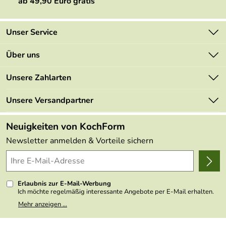
ab 49,90 Euro gratis
Unser Service
Kontakt
Über uns
Newsletter
Marken
Unsere Zahlarten
Mehrwertsteuerfrei
Neu
Retourenportal
Unsere Versandpartner
Angebote
FAQs
Made in Germany
Neuigkeiten von KochForm
Lieferbedingungen
Themen
Newsletter anmelden & Vorteile sichern
Delivery Terms
Wir über uns
Kundenlogin
Presse
Erlaubnis zur E-Mail-Werbung
Ich möchte regelmäßig interessante Angebote per E-Mail erhalten.
Meine E-Mail-Adresse wird nicht an andere Unternehmen
Mehr anzeigen ...
weitergegeben. Zu statistischen Zwecken wird in anonymer Form
ausgewertet, welche Links im Newsletter geklickt werden. Dabei ist
nicht erkennbar, welche konkrete Person geklickt hat. Diese