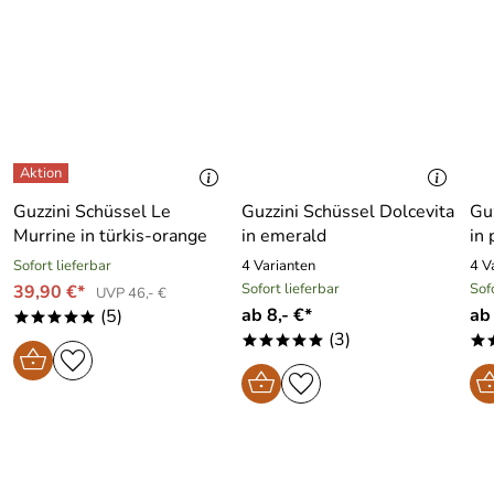
Guzzini Schüssel Le
Guzzini Schüssel Dolcevita
Gu
Murrine in türkis-orange
in emerald
in
Sofort lieferbar
4 Varianten
4 V
Sofort lieferbar
Sof
39,90 €*
UVP 46,- €
ab 8,- €*
ab 
(5)
*****
(3)
*****
*