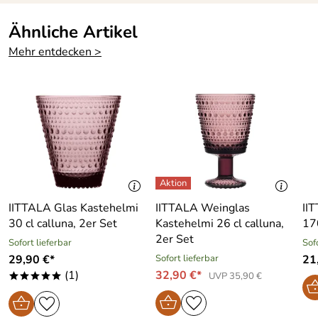
Ähnliche Artikel
Mehr entdecken >
IITTALA Glas Kastehelmi
IITTALA Weinglas
II
30 cl calluna, 2er Set
Kastehelmi 26 cl calluna,
17
2er Set
Sofort lieferbar
Sof
29,90 €*
Sofort lieferbar
21
(1)
32,90 €*
UVP 35,90 €
*****