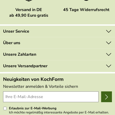
Versand in DE
45 Tage Widerrufsrecht
ab 49,90 Euro gratis
Unser Service
Kontakt
Über uns
Newsletter
Marken
Unsere Zahlarten
Mehrwertsteuerfrei
Neu
Retourenportal
Unsere Versandpartner
Angebote
FAQs
Made in Germany
Neuigkeiten von KochForm
Lieferbedingungen
Themen
Newsletter anmelden & Vorteile sichern
Delivery Terms
Wir über uns
Kundenlogin
Presse
Erlaubnis zur E-Mail-Werbung
Ich möchte regelmäßig interessante Angebote per E-Mail erhalten.