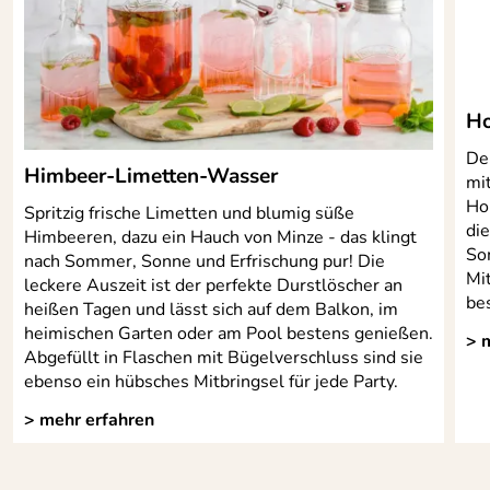
Ho
Der
Himbeer-Limetten-Wasser
mi
Ho
Spritzig frische Limetten und blumig süße
di
Himbeeren, dazu ein Hauch von Minze - das klingt
So
nach Sommer, Sonne und Erfrischung pur! Die
Mit
leckere Auszeit ist der perfekte Durstlöscher an
be
heißen Tagen und lässt sich auf dem Balkon, im
heimischen Garten oder am Pool bestens genießen.
> 
Abgefüllt in Flaschen mit Bügelverschluss sind sie
ebenso ein hübsches Mitbringsel für jede Party.
> mehr erfahren