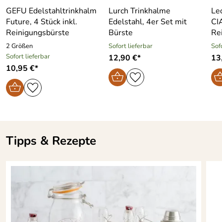
GEFU Edelstahltrinkhalm
Lurch Trinkhalme
Le
Future, 4 Stück inkl.
Edelstahl, 4er Set mit
CI
Reinigungsbürste
Bürste
Re
2 Größen
Sofort lieferbar
Sof
Sofort lieferbar
12,90 €*
13
10,95 €*
Tipps & Rezepte