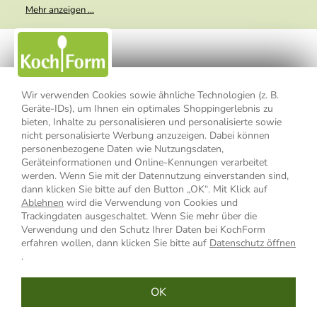
Meine E-Mail-Adresse wird nicht an andere Unternehmen
Mehr anzeigen ...
weitergegeben. Zu statistischen Zwecken wird in anonymer Form
ausgewertet, welche Links im Newsletter geklickt werden. Dabei ist
nicht erkennbar, welche konkrete Person geklickt hat. Diese
Einwilligung zur Nutzung meiner E-Mail- Adresse für Werbezwecke
kann ich jederzeit mit Wirkung für die Zukunft widerrufen, indem ich
den Link "Abmelden" am Ende des Newsletters anklicke oder die
Option Newsletter im Mitgliederbereich deaktiviere. Die
Datenschutzerklärung
habe ich zur Kenntnis genommen.
Wir verwenden Cookies sowie ähnliche Technologien (z. B.
Geräte-IDs), um Ihnen ein optimales Shoppingerlebnis zu
bieten, Inhalte zu personalisieren und personalisierte sowie
Impressum
Datenschutzerklärung
AGB
nicht personalisierte Werbung anzuzeigen. Dabei können
personenbezogene Daten wie Nutzungsdaten,
Widerrufsbelehrung
Widerrufsformular
Geräteinformationen und Online-Kennungen verarbeitet
werden. Wenn Sie mit der Datennutzung einverstanden sind,
Vertrag widerrufen
dann klicken Sie bitte auf den Button „OK“. Mit Klick auf
Ablehnen
wird die Verwendung von Cookies und
Trackingdaten ausgeschaltet. Wenn Sie mehr über die
Verwendung und den Schutz Ihrer Daten bei KochForm
* Alle Preisangaben inkl. MwSt., bis 49,90 € Bestellwert zzgl.
erfahren wollen, dann klicken Sie bitte auf
Datenschutz öffnen
Versandkosten
, ab 49,90 € Bestellwert inkl.
Versandkosten
innerhalb
.
Deutschlands
OK