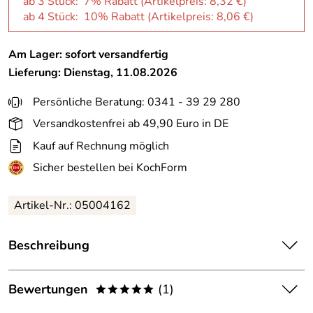
ab 3 Stück: 7% Rabatt (Artikelpreis:
8,32 €
)
ab 4 Stück: 10% Rabatt (Artikelpreis:
8,06 €
)
Am Lager: sofort versandfertig
Lieferung: Dienstag, 11.08.2026
Persönliche Beratung: 0341 - 39 29 280
Versandkostenfrei ab 49,90 Euro in DE
Kauf auf Rechnung möglich
Sicher bestellen bei KochForm
Artikel-Nr.: 05004162
Beschreibung
Herbaria
Große Karawane,
Gewürz
für Hackfleisch und
Falafel. Bio-Qualität!
Bewertungen
(1)
*****