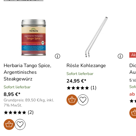
Hersteller: Herbaria Kräuterparadies GmbH, Kirchdorfer
Str. 14a, 83052 Bruckmühl, info@herbaria.de
Herbaria Tango Spice,
Rösle Kohlezange
Di
Argentinisches
Au
Sofort lieferbar
Steakgewürz
24,95 €*
5 V
Sof
Sofort lieferbar
(1)
*****
ab
8,95 €*
Grundpreis: 89,50 €/kg, inkl.
*
7% MwSt.
(2)
*****