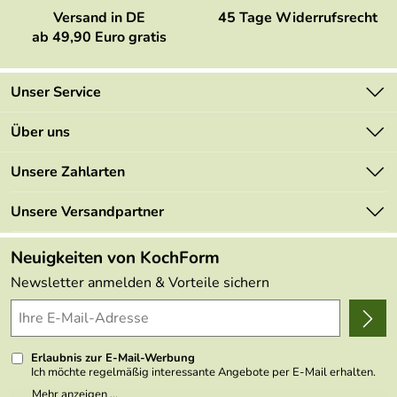
Versand in DE
45 Tage Widerrufsrecht
ab 49,90 Euro gratis
Unser Service
Kontakt
Über uns
Newsletter
Marken
Unsere Zahlarten
Mehrwertsteuerfrei
Neu
Retourenportal
Unsere Versandpartner
Angebote
FAQs
Made in Germany
Neuigkeiten von KochForm
Lieferbedingungen
Themen
Newsletter anmelden & Vorteile sichern
Delivery Terms
Wir über uns
Kundenlogin
Presse
Erlaubnis zur E-Mail-Werbung
Ich möchte regelmäßig interessante Angebote per E-Mail erhalten.
Meine E-Mail-Adresse wird nicht an andere Unternehmen
Mehr anzeigen ...