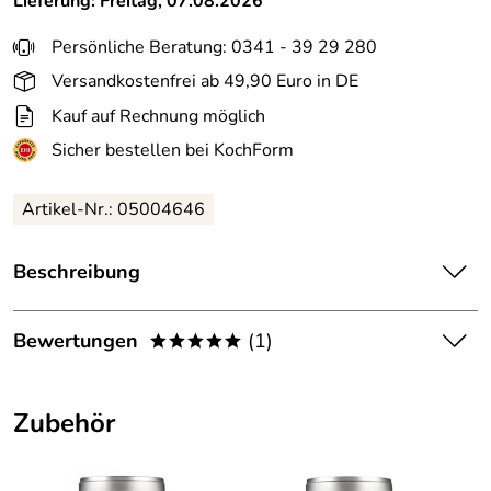
Lieferung: Freitag, 07.08.2026
Persönliche Beratung: 0341 - 39 29 280
Versandkostenfrei ab 49,90 Euro in DE
Kauf auf Rechnung möglich
Sicher bestellen bei KochForm
Artikel-Nr.: 05004646
Beschreibung
Herbaria
Heureka! Griechische Gewürzmischung. Für die
sommerliche Küche. Bio-Qualität!
Bewertungen
(1)
*****
Gewürzzubereitung für Gyros, Hackfleisch, gegrilltes und
5,0
*****
gebratenes Fleisch und Gemüse. Passt auch gut in Dips,
Zubehör
Quark oder Joghurt.
5
4
Tipp: "Heureka!" während des Garens in das Gericht