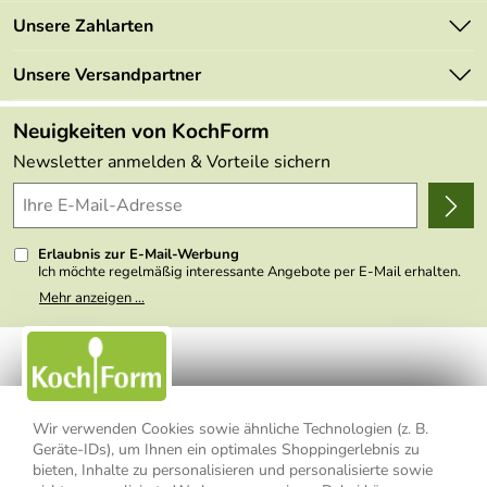
Newsletter
Marken
Unsere Zahlarten
Mehrwertsteuerfrei
Neu
Retourenportal
Unsere Versandpartner
Angebote
FAQs
Made in Germany
Neuigkeiten von KochForm
Lieferbedingungen
Themen
Newsletter anmelden & Vorteile sichern
Delivery Terms
Wir über uns
Kundenlogin
Presse
Erlaubnis zur E-Mail-Werbung
Ich möchte regelmäßig interessante Angebote per E-Mail erhalten.
Meine E-Mail-Adresse wird nicht an andere Unternehmen
Mehr anzeigen ...
weitergegeben. Zu statistischen Zwecken wird in anonymer Form
ausgewertet, welche Links im Newsletter geklickt werden. Dabei ist
nicht erkennbar, welche konkrete Person geklickt hat. Diese
Einwilligung zur Nutzung meiner E-Mail- Adresse für Werbezwecke
kann ich jederzeit mit Wirkung für die Zukunft widerrufen, indem ich
den Link "Abmelden" am Ende des Newsletters anklicke oder die
Option Newsletter im Mitgliederbereich deaktiviere. Die
Datenschutzerklärung
habe ich zur Kenntnis genommen.
Wir verwenden Cookies sowie ähnliche Technologien (z. B.
Geräte-IDs), um Ihnen ein optimales Shoppingerlebnis zu
bieten, Inhalte zu personalisieren und personalisierte sowie
Impressum
Datenschutzerklärung
AGB