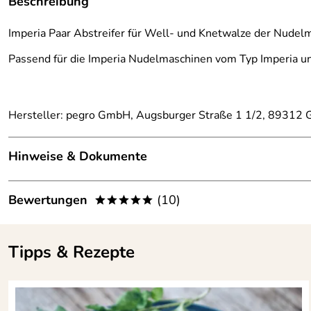
Beschreibung
Imperia Paar Abstreifer für Well- und Knetwalze der Nudel
Passend für die Imperia Nudelmaschinen vom Typ Imperia und
Hersteller: pegro GmbH, Augsburger Straße 1 1/2, 89312
Hinweise & Dokumente
Wenn Sie mehr über die toscanische Küche und Rezepte aus
Bewertungen
(10)
*****
Wenn Sie mehr über die Zubereitung von Nudeln erfahren w
Wenn Sie wissen wollen, wie man frische Pasta mit einer N
5,0
*****
Tipps & Rezepte
5
4
3