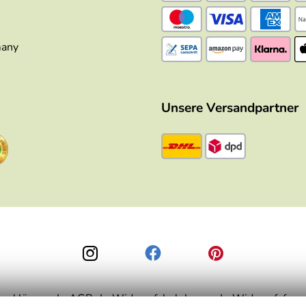
many
ortige Zusendung des bestellten Artikels. So wünscht man sic
Unsere Versandpartner
zerklärung
AGB
Widerrufsbelehrung
Widerrufsform