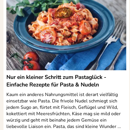
2
1
Tom
Verifizierte Bewertung
*****
Alles top
Kaufdatum: 26.05.2026
Bewertungsdatum: 07.06.2026
d.ro
Verifizierte Bewertung
*****
Gute Ware der Lieferung sehr zufrieden werde wieder beste
Nur ein kleiner Schritt zum Pastaglück -
Kaufdatum: 20.03.2024
Bewertungsdatum: 02.04.2024
Einfache Rezepte für Pasta & Nudeln
Kaum ein anderes Nahrungsmittel ist derart vielfältig
Gaf
Verifizierte Bewertung
*****
einsetzbar wie Pasta. Die frivole Nudel schmiegt sich
Einfach zu wechseln! Passt perfekt!
jedem Sugo an, flirtet mit Fleisch, Geflügel und Wild,
Kaufdatum: 11.02.2023
kokettiert mit Meeresfrüchten, Käse mag sie mild oder
Bewertungsdatum: 23.02.2023
würzig und geht mit beinahe jedem Gemüse ein
liebevolle Liaison ein. Pasta, das sind kleine Wunder ...