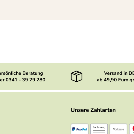
, falls Ersatz notwendig ist.
ersönliche Beratung
Versand in D
er 0341 - 39 29 280
ab 49,90 Euro gr
 zu finden. Bestellung und Lieferung unkompliziert, hervorrag
 den Anbieter bestens empfehlen
Unsere Zahlarten
kten Teiles muss unbedingt ein Bild gemacht werden damit ma