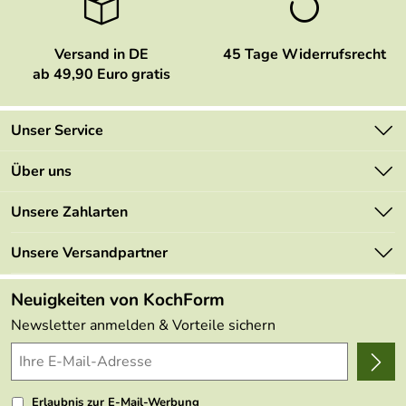
Versand in DE
45 Tage Widerrufsrecht
ab 49,90 Euro gratis
Unser Service
Kontakt
Über uns
Newsletter
Marken
Unsere Zahlarten
Mehrwertsteuerfrei
Neu
Retourenportal
Unsere Versandpartner
Angebote
FAQs
Made in Germany
Neuigkeiten von KochForm
Lieferbedingungen
Themen
Newsletter anmelden & Vorteile sichern
Delivery Terms
Wir über uns
Kundenlogin
Presse
Erlaubnis zur E-Mail-Werbung