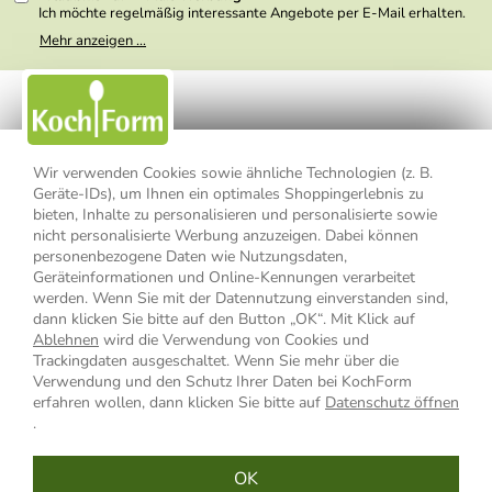
Ich möchte regelmäßig interessante Angebote per E-Mail erhalten.
Meine E-Mail-Adresse wird nicht an andere Unternehmen
Mehr anzeigen ...
weitergegeben. Zu statistischen Zwecken wird in anonymer Form
ausgewertet, welche Links im Newsletter geklickt werden. Dabei ist
nicht erkennbar, welche konkrete Person geklickt hat. Diese
Einwilligung zur Nutzung meiner E-Mail- Adresse für Werbezwecke
kann ich jederzeit mit Wirkung für die Zukunft widerrufen, indem ich
den Link "Abmelden" am Ende des Newsletters anklicke oder die
Option Newsletter im Mitgliederbereich deaktiviere. Die
Datenschutzerklärung
habe ich zur Kenntnis genommen.
Wir verwenden Cookies sowie ähnliche Technologien (z. B.
Geräte-IDs), um Ihnen ein optimales Shoppingerlebnis zu
Impressum
Datenschutzerklärung
AGB
bieten, Inhalte zu personalisieren und personalisierte sowie
nicht personalisierte Werbung anzuzeigen. Dabei können
personenbezogene Daten wie Nutzungsdaten,
Widerrufsbelehrung
Widerrufsformular
Geräteinformationen und Online-Kennungen verarbeitet
werden. Wenn Sie mit der Datennutzung einverstanden sind,
Vertrag widerrufen
dann klicken Sie bitte auf den Button „OK“. Mit Klick auf
Ablehnen
wird die Verwendung von Cookies und
Trackingdaten ausgeschaltet. Wenn Sie mehr über die
Verwendung und den Schutz Ihrer Daten bei KochForm
* Alle Preisangaben inkl. MwSt., bis 49,90 € Bestellwert zzgl.
erfahren wollen, dann klicken Sie bitte auf
Datenschutz öffnen
Versandkosten
, ab 49,90 € Bestellwert inkl.
Versandkosten
innerhalb
.
Deutschlands
OK