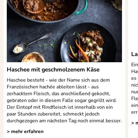
124, 80636 München,
dorlingkindersley@verlegerdienst.de
La
Ei
Haschee mit geschmolzenem Käse
Ha
es
Haschee besteht - wie der Name sich aus dem
ni
Französischen hachée ableiten lässt - aus
nu
zerhacktem Fleisch, das anschließend gekocht,
Fle
gebraten oder in diesem Falle sogar gegrillt wird.
ei
Der Eintopf mit Rindfleisch ist innerhalb von ein
err
paar Stunden zubereitet, schmeckt jedoch
durchgezogen am nächsten Tag noch einmal besser.
> 
> mehr erfahren