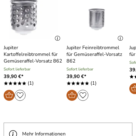
Jupiter
Jupiter Feinreibtrommel
Ju
Kartoffelreibtrommel für
für Gemüseraffel-Vorsatz
fü
Gemüseraffel-Vorsatz 862
862
Sof
Sofort lieferbar
Sofort lieferbar
39
39,90 €*
39,90 €*
*
(1)
(1)
*****
*****
Mehr Informationen