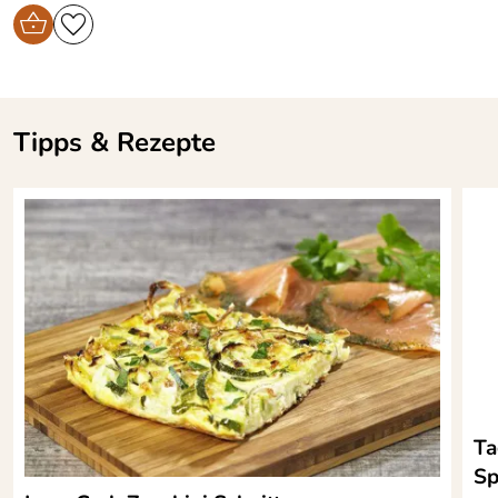
Tipps & Rezepte
Ta
Sp