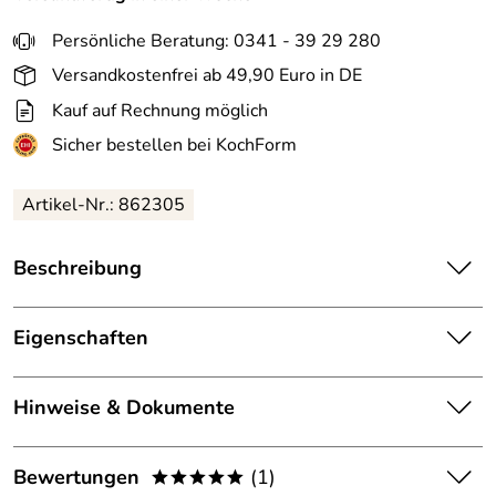
Persönliche Beratung: 0341 - 39 29 280
Versandkostenfrei ab 49,90 Euro in DE
Kauf auf Rechnung möglich
Sicher bestellen bei KochForm
Artikel-Nr.: 862305
Beschreibung
Jupiter
Juliennetrommel für Gemüseraffel-Vorsatz 862.
Stäbchentrommel (Julienne) für den Jupiter
Eigenschaften
Gemüseschneider-Vorsatz des MySystem. Schneidet
Gemüse in feine Stäbchen (Julienne). Passend zur
Lieferumfang:
Einzeltrommel (862305)
Hinweise & Dokumente
Gemüseraffel aus Kunststoff.
Material:
rostfreier Edelstahl
Die Stäbchentrommel ist die passende Trommel für fein
Dokumente zum Download:
geschnittenes Gemüse in Stäbchenform (Julienne) – ideal
Bewertungen
(1)
*****
passend für den