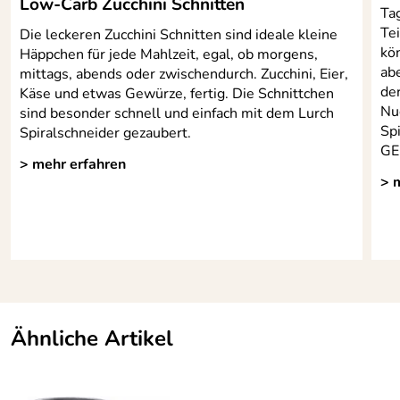
Low-Carb Zucchini Schnitten
Tag
Tei
Die leckeren Zucchini Schnitten sind ideale kleine
kö
Häppchen für jede Mahlzeit, egal, ob morgens,
ab
mittags, abends oder zwischendurch. Zucchini, Eier,
de
Käse und etwas Gewürze, fertig. Die Schnittchen
Nu
sind besonder schnell und einfach mit dem Lurch
Spi
Spiralschneider gezaubert.
GE
> mehr erfahren
> 
Ähnliche Artikel