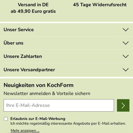
Versand in DE
45 Tage Widerrufsrecht
ab 49,90 Euro gratis
Unser Service
Kontakt
Über uns
Newsletter
Marken
Unsere Zahlarten
Mehrwertsteuerfrei
Neu
Retourenportal
Unsere Versandpartner
Angebote
FAQs
Made in Germany
Neuigkeiten von KochForm
Lieferbedingungen
Themen
Newsletter anmelden & Vorteile sichern
Delivery Terms
Wir über uns
Kundenlogin
Presse
Erlaubnis zur E-Mail-Werbung
Ich möchte regelmäßig interessante Angebote per E-Mail erhalten.
Meine E-Mail-Adresse wird nicht an andere Unternehmen
Mehr anzeigen ...
weitergegeben. Zu statistischen Zwecken wird in anonymer Form