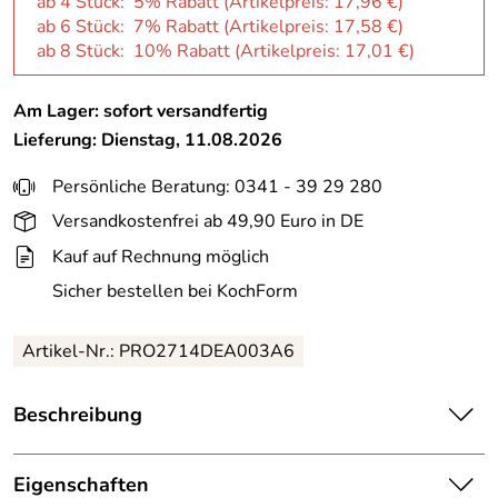
ab 4 Stück: 5% Rabatt (Artikelpreis:
17,96 €
)
ab 6 Stück: 7% Rabatt (Artikelpreis:
17,58 €
)
ab 8 Stück: 10% Rabatt (Artikelpreis:
17,01 €
)
Am Lager: sofort versandfertig
Lieferung: Dienstag, 11.08.2026
Persönliche Beratung: 0341 - 39 29 280
Versandkostenfrei ab 49,90 Euro in DE
Kauf auf Rechnung möglich
Sicher bestellen bei KochForm
Artikel-Nr.: PRO2714DEA003A6
Beschreibung
Kahla Ahoi Marie Bowl 14 cm Ankerwelt. Ahoi an alle
Liebhaber von maritimen Accessoires: Die Müslischale von
Eigenschaften