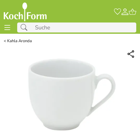
<
Kahla Aronda