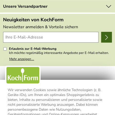
Neu
Retourenportal
Unsere Versandpartner
Angebote
FAQs
Made in Germany
Neuigkeiten von KochForm
Lieferbedingungen
Themen
Newsletter anmelden & Vorteile sichern
Delivery Terms
Wir über uns
Kundenlogin
Presse
Erlaubnis zur E-Mail-Werbung
Ich möchte regelmäßig interessante Angebote per E-Mail erhalten.
Meine E-Mail-Adresse wird nicht an andere Unternehmen
Mehr anzeigen ...
weitergegeben. Zu statistischen Zwecken wird in anonymer Form
ausgewertet, welche Links im Newsletter geklickt werden. Dabei ist
nicht erkennbar, welche konkrete Person geklickt hat. Diese
Einwilligung zur Nutzung meiner E-Mail- Adresse für Werbezwecke
kann ich jederzeit mit Wirkung für die Zukunft widerrufen, indem ich
den Link "Abmelden" am Ende des Newsletters anklicke oder die
Option Newsletter im Mitgliederbereich deaktiviere. Die
Datenschutzerklärung
habe ich zur Kenntnis genommen.
Wir verwenden Cookies sowie ähnliche Technologien (z. B.
Geräte-IDs), um Ihnen ein optimales Shoppingerlebnis zu
bieten, Inhalte zu personalisieren und personalisierte sowie
Impressum
Datenschutzerklärung
AGB
nicht personalisierte Werbung anzuzeigen. Dabei können
personenbezogene Daten wie Nutzungsdaten,
Widerrufsbelehrung
Widerrufsformular
Geräteinformationen und Online-Kennungen verarbeitet