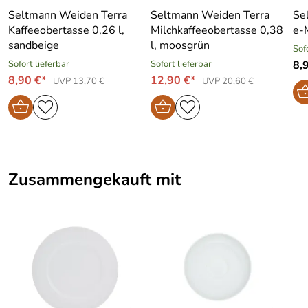
Seltmann Weiden Terra
Seltmann Weiden Terra
Se
Kaffeeobertasse 0,26 l,
Milchkaffeeobertasse 0,38
e-
sandbeige
l, moosgrün
Sof
Sofort lieferbar
Sofort lieferbar
8,
8,90 €*
12,90 €*
UVP 13,70 €
UVP 20,60 €
Zusammengekauft mit