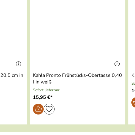
 20,5 cm in
Kahla Pronto Frühstücks-Obertasse 0,40
K
l in weiß
So
Sofort lieferbar
1
15,95 €*