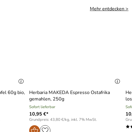
Mehr entdecken >
fel 60g bio,
Herbaria MAKEDA Espresso Ostafrika
He
gemahlen, 250g
lo
Sofort lieferbar
Sof
10,95 €*
10
.
Grundpreis: 43,80 €/kg, inkl. 7% MwSt.
Gru
*