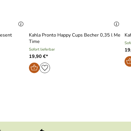
resent
Kahla Pronto Happy Cups Becher 0,35 l Me
Ka
Time
Sof
Sofort lieferbar
19
19,90 €*