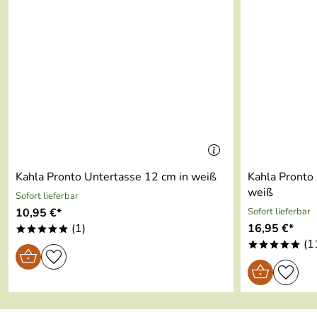
Füllmenge:
400 ml
Mikrowellenfest:
ja
Ofenfest:
ja
spülmaschinenfest:
ja
Serie:
Peanuts
Made in:
Germany
Kahla Pronto Untertasse 12 cm in weiß
Kahla Pronto 
weiß
Sofort lieferbar
10,95 €*
Sofort lieferbar
(1)
16,95 €*
*****
(1
*****