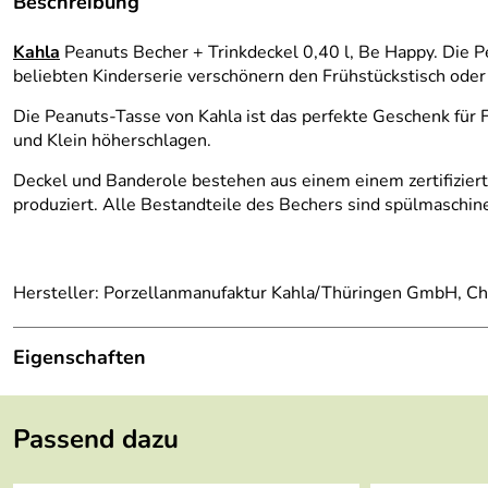
Beschreibung
Kahla
Peanuts Becher + Trinkdeckel 0,40 l, Be Happy. Die P
beliebten Kinderserie verschönern den Frühstückstisch oder
Die Peanuts-Tasse von Kahla ist das perfekte Geschenk für F
und Klein höherschlagen.
Deckel und Banderole bestehen aus einem einem zertifizier
produziert. Alle Bestandteile des Bechers sind spülmaschin
Hersteller: Porzellanmanufaktur Kahla/Thüringen GmbH, Ch
Eigenschaften
Höhe:
13 (ohne Deckel) cm
Passend dazu
Material:
Keramik, recycelbarer Kunststoff